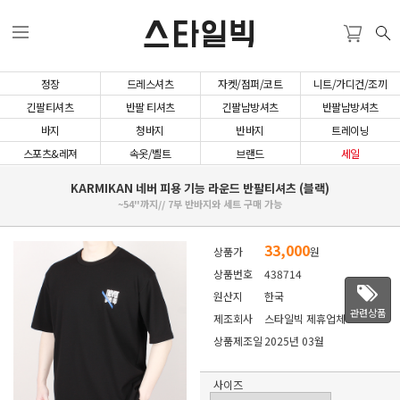
스타일빅
정장
드레스셔츠
자켓/점퍼/코트
니트/가디건/조끼
긴팔티셔츠
반팔 티셔츠
긴팔남방셔츠
반팔남방셔츠
바지
청바지
반바지
트레이닝
스포츠&레져
속옷/벨트
브랜드
세일
KARMIKAN 네버 피용 기능 라운드 반팔티셔츠 (블랙)
~54"까지// 7부 반바지와 세트 구매 가능
33,000
상품가
원
상품번호
438714
원산지
한국
관련상품
제조회사
스타일빅 제휴업체
상품제조일
2025년 03월
사이즈