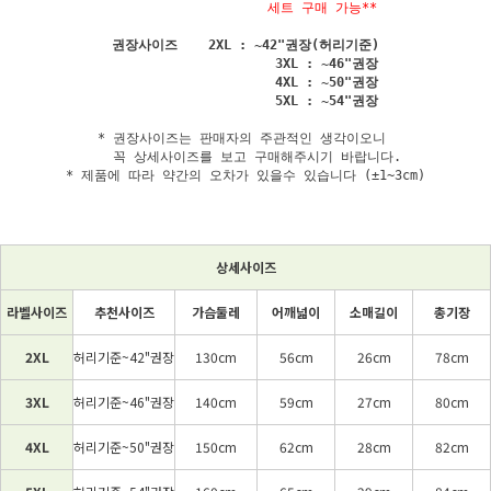
                    세트 구매 가능**
권장사이즈    2XL : ~42"권장(허리기준)

                     3XL : ~46"권장

                     4XL : ~50"권장

* 권장사이즈는 판매자의 주관적인 생각이오니 

   꼭 상세사이즈를 보고 구매해주시기 바랍니다.

* 제품에 따라 약간의 오차가 있을수 있습니다 (±1~3cm)
상세사이즈
라벨사이즈
추천사이즈
가슴둘레
어깨넓이
소매길이
총기장
2XL
허리기준~42"권장
130cm
56cm
26cm
78cm
3XL
허리기준~46"권장
140cm
59cm
27cm
80cm
4XL
허리기준~50"권장
150cm
62cm
28cm
82cm