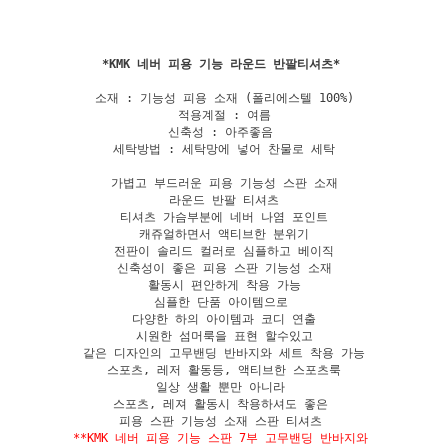
*
KMK 네버 피용 기능 라운드 반팔티셔츠
소재 : 기능성 피용 소재 (폴리에스텔 100%)

적용계절 : 여름

신축성 : 아주좋음 

세탁방법 : 세탁망에 넣어 찬물로 세탁

가볍고 부드러운 피용 기능성 스판 소재

라운드 반팔 티셔츠

티셔츠 가슴부분에 네버 나염 포인트

캐쥬얼하면서 액티브한 분위기

전판이 솔리드 컬러로 심플하고 베이직

신축성이 좋은 피용 스판 기능성 소재

활동시 편안하게 착용 가능

심플한 단품 아이템으로 

다양한 하의 아이템과 코디 연출

시원한 섬머룩을 표현 할수있고

같은 디자인의 고무밴딩 반바지와 세트 착용 가능

스포츠, 레저 활동등, 액티브한 스포츠룩

일상 생활 뿐만 아니라 

스포츠, 레져 활동시 착용하셔도 좋은 

**KMK 네버 피용 기능 스판 7부 고무밴딩 반바지와 
