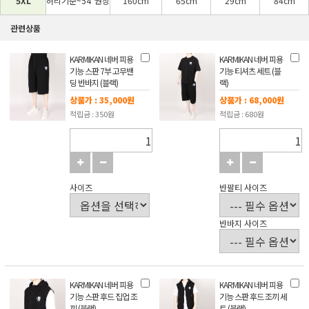
5XL
허리기준~54"권장
160cm
65cm
29cm
84cm
관련상품
KARMIKAN 네버 피용
KARMIKAN 네버 피용
기능 스판 7부 고무밴
기능 티셔츠 세트 (블
딩 반바지 (블랙)
랙)
상품가 : 35,000원
상품가 : 68,000원
적립금 : 350원
적립금 : 680원
사이즈
반팔티 사이즈
반바지 사이즈
KARMIKAN 네버 피용
KARMIKAN 네버 피용
기능 스판 후드 집업 조
기능 스판 후드 조끼 세
끼 (블랙)
트 (블랙)