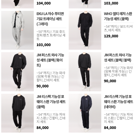
104,000
103,000
EKU LA 자수 쭈리면
WHO 멀티 레저 스판
기모 트레이닝 세트
기능성 세트 (블랙)
(그레이)
~54"까지// 보드 티셔
츠,바지 세트
~50"까지// 기모 후드
점퍼 팬츠 트레이닝 세
129,000
트
103,000
JM 퍼스트 와샤 기능
JM 퍼스트 와샤 기능
성 세트 (블랙//화이
성 세트 (블랙//블랙)
트)
~54"까지// 기능 와샤
(땀복 착용 가능)// 긴
~54"까지// 기능 와샤
팔티,긴바지 세트
(땀복 착용 가능)// 긴
팔티,긴바지 세트
90,000
90,000
JM 리스팩 기능성 포
JM 리스팩 기능성 포
웨이 스판 기능성 세트
웨이 스판 기능성 세트
(블랙)
(네이비)
~54"까지// 기능 저어
~54"까지// 기능 저어
지 스판// 긴팔티,긴바
지 스판// 긴팔티,긴바
지 세트
지 세트
84,000
84,000