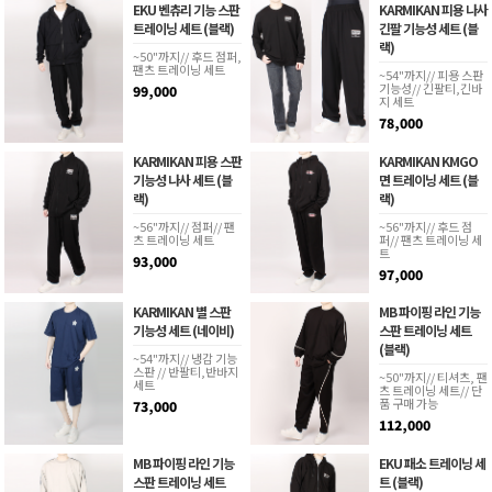
EKU 벤츄리 기능 스판
KARMIKAN 피용 나사
트레이닝 세트 (블랙)
긴팔 기능성 세트 (블
랙)
~50"까지// 후드 점퍼,
팬츠 트레이닝 세트
~54"까지// 피용 스판
기능성// 긴팔티,긴바
99,000
지 세트
78,000
KARMIKAN 피용 스판
KARMIKAN KMGO
기능성 나사 세트 (블
면 트레이닝 세트 (블
랙)
랙)
~56"까지// 점퍼// 팬
~56"까지// 후드 점
츠 트레이닝 세트
퍼// 팬츠 트레이닝 세
트
93,000
97,000
KARMIKAN 별 스판
MB 파이핑 라인 기능
기능성 세트 (네이비)
스판 트레이닝 세트
(블랙)
~54"까지// 냉감 기능
스판 // 반팔티,반바지
~50"까지// 티셔츠, 팬
세트
츠 트레이닝 세트// 단
품 구매 가능
73,000
112,000
MB 파이핑 라인 기능
EKU 패소 트레이닝 세
스판 트레이닝 세트
트 (블랙)