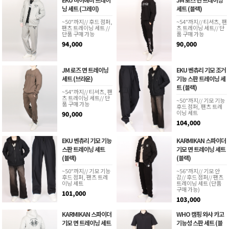
닝 세트 (그레이)
세트 (블랙)
~50"까지// 후드 점퍼,
~54"까지// 티셔츠, 팬
팬츠 트레이닝 세트 //
츠 트레이닝 세트// 단
단품 구매 가능
품 구매 가능
94,000
90,000
JM 로즈 면 트레이닝
EKU 벤츄리 기모 조거
세트 (브라운)
기능 스판 트레이닝 세
트 (블랙)
~54"까지// 티셔츠, 팬
츠 트레이닝 세트// 단
~50"까지// 기모 기능
품 구매 가능
후드 점퍼, 팬츠 트레
이닝 세트
90,000
104,000
EKU 벤츄리 기모 기능
KARMIKAN 스파이더
스판 트레이닝 세트
기모 면 트레이닝 세트
(블랙)
(블랙)
~50"까지// 기모 기능
~56"까지// 기모 안
후드 점퍼, 팬츠 트레
감// 후드 점퍼// 팬츠
이닝 세트
트레이닝 세트 (단품
구매 가능)
101,000
103,000
KARMIKAN 스파이더
WHO 캠핑 와샤 카고
기모 면 트레이닝 세트
기능성 스판 세트 (블