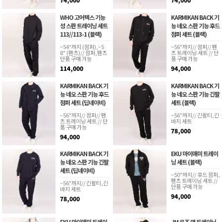
WHO 고어텍스 기능
KARMIKAN BACK 기
성 스판 트레이닝 세트
능 네오 스판 기능 후드
113//113-1 (블랙)
점퍼 세트 (블랙)
~54"까지 (점퍼),~5
~56"까지// 점퍼// 팬
8" (팬츠)// 점퍼,팬츠
츠 트레이닝 세트 // 단
단품 구매 가능
품 구매 가능
114,000
94,000
KARMIKAN BACK 기
KARMIKAN BACK 기
능 네오 스판 기능 후드
능 네오 스판 기능 긴팔
점퍼 세트 (딥네이비)
세트 (블랙)
~56"까지// 점퍼// 팬
~56"까지// 긴팔티,긴
츠 트레이닝 세트 // 단
바지 세트
품 구매 가능
78,000
94,000
KARMIKAN BACK 기
EKU 마이애미 트레이
능 네오 스판 기능 긴팔
닝 세트 (블랙)
세트 (딥네이비)
~50"까지// 후드 점퍼,
팬츠 트레이닝 세트 //
~56"까지// 긴팔티,긴
단품 구매 가능
바지 세트
94,000
78,000
EKU 마이애미 트레이
JM 로즈 면 트레이닝