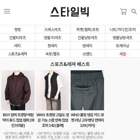
스타일빅
정장
드레스셔츠
자켓/점퍼/코트
니트/가디건/조끼
긴팔티셔츠
반팔 티셔츠
긴팔남방셔츠
반팔남방셔츠
바지
청바지
반바지
트레이닝
스포츠&레져
속옷/벨트
브랜드
세일
스포츠&레져 베스트
BOY 섬머 초경량 바람
WHO 초경량 고밀도 냉
WHO 쿨링 냉감 카드 포
막이 후드 집업 점퍼 (와
감 기능 스판 반목 집업
켓 러닝 고무밴딩 반바지
인브라운)
조끼 142 (블랙)
139 (카키)
~50"까지// 봄,여름 초
~58"까지// 초경량 고밀
~58"까지// 쿨링 냉감 러
경량 후드 바람막이
도 냉감 기능 스판 // (6X
닝 라이딩 반바지//(6X