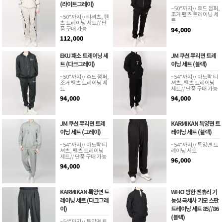
(라이트그레이)
~50"까지// 후드 점퍼,
조거 팬츠 트레이닝 세
~50"까지// 티셔츠, 팬
트
츠 트레이닝 세트// 단
품 구매 가능
94,000
112,000
EKU 패소 트레이닝 세
JM 쿠션 쭈리면 트레
트 (다크그레이)
이닝 세트 (블랙)
~50"까지// 후드 점퍼,
~54"까지// 아노락 티
조거 팬츠 트레이닝 세
셔츠, 팬츠 트레이닝
트
세트// 단품 구매 가능
94,000
94,000
JM 쿠션 쭈리면 트레
KARMIKAN 특양면 트
이닝 세트 (그레이)
레이닝 세트 (블랙)
~54"까지// 아노락 티
~54"까지// 특양면 트
셔츠, 팬츠 트레이닝
레이닝 세트
세트// 단품 구매 가능
96,000
94,000
KARMIKAN 특양면 트
WHO 방한 벤츄리 기
레이닝 세트 (다크그레
능성 극세사 기모 스판
이)
트레이닝 세트 85//86
(블랙)
~54"까지// 특양면 트