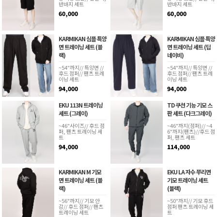
반바지 세트
반바지 세트
60,000
60,000
KARMIKAN 심플 특양
KARMIKAN 심플 특양
면 트레이닝 세트 (블
면 트레이닝 세트 (딥
랙)
네이비)
~54"까지// 특양면 //
~54"까지// 특양면 //
후드 점퍼// 팬츠 트레
후드 점퍼// 팬츠 트레
이닝 세트
이닝 세트
94,000
94,000
EKU 113N 트레이닝
TD 쿠션 기능 기모 스
세트 (그레이)
판 세트 (다크그레이)
~46"사이즈// 후드 점
~46"까지(점퍼)// ~4
퍼, 팬츠 트레이닝 세
6"까지(팬츠)//후드 점
트
퍼, 팬츠 세트
94,000
114,000
KARMIKAN M 기모
EKU LA 자수 쭈리면
면 트레이닝 세트 (블
기모 트레이닝 세트
랙)
(블랙)
~56"까지// 기모 안
~50"까지// 기모 후드
감// 후드 점퍼// 팬츠
점퍼 팬츠 트레이닝 세
트레이닝 세트
트