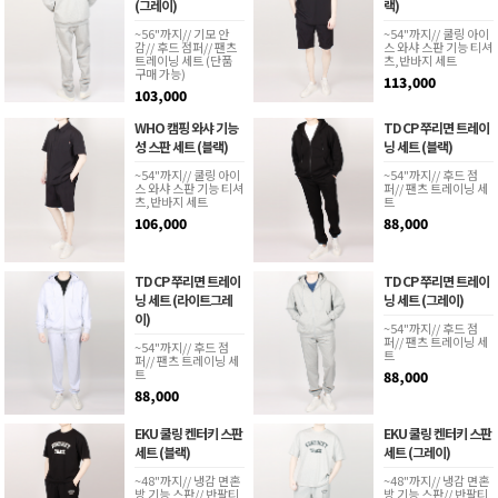
(그레이)
랙)
~56"까지// 기모 안
~54"까지// 쿨링 아이
감// 후드 점퍼// 팬츠
스 와샤 스판 기능 티셔
트레이닝 세트 (단품
츠,반바지 세트
구매 가능)
113,000
103,000
WHO 캠핑 와샤 기능
TD CP 쭈리면 트레이
성 스판 세트 (블랙)
닝 세트 (블랙)
~54"까지// 쿨링 아이
~54"까지// 후드 점
스 와샤 스판 기능 티셔
퍼// 팬츠 트레이닝 세
츠,반바지 세트
트
106,000
88,000
TD CP 쭈리면 트레이
TD CP 쭈리면 트레이
닝 세트 (라이트그레
닝 세트 (그레이)
이)
~54"까지// 후드 점
퍼// 팬츠 트레이닝 세
~54"까지// 후드 점
트
퍼// 팬츠 트레이닝 세
트
88,000
88,000
EKU 쿨링 켄터키 스판
EKU 쿨링 켄터키 스판
세트 (블랙)
세트 (그레이)
~48"까지// 냉감 면혼
~48"까지// 냉감 면혼
방 기능 스판// 반팔티,
방 기능 스판// 반팔티,