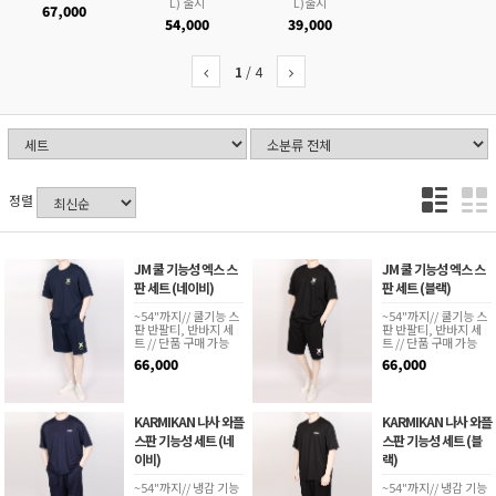
L) 출시
L)출시
67,000
54,000
39,000
1
/
4
정렬
JM 쿨 기능성 엑스 스
JM 쿨 기능성 엑스 스
판 세트 (네이비)
판 세트 (블랙)
~54"까지// 쿨기능 스
~54"까지// 쿨기능 스
판 반팔티, 반바지 세
판 반팔티, 반바지 세
트 // 단품 구매 가능
트 // 단품 구매 가능
66,000
66,000
KARMIKAN 나사 와플
KARMIKAN 나사 와플
스판 기능성 세트 (네
스판 기능성 세트 (블
이비)
랙)
~54"까지// 냉감 기능
~54"까지// 냉감 기능