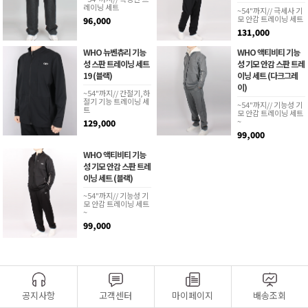
레이닝 세트
~54"까지// 극세사 기
모 안감 트레이닝 세트
96,000
131,000
WHO 뉴벤츄리 기능
WHO 액티비티 기능
성 스판 트레이닝 세트
성 기모 안감 스판 트레
19 (블랙)
이닝 세트 (다크그레
이)
~54"까지// 간절기,하
절기 기능 트레이닝 세
~54"까지// 기능성 기
트
모 안감 트레이닝 세트
~
129,000
99,000
WHO 액티비티 기능
성 기모 안감 스판 트레
이닝 세트 (블랙)
~54"까지// 기능성 기
모 안감 트레이닝 세트
~
99,000
공지사항
고객센터
마이페이지
배송조회