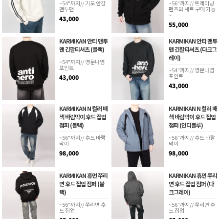
~54"까지// 기모 안감
~56"까지// 트레이닝
맨투맨
팬츠와 세트 구매 가능
~
43,000
55,000
KARMIKAN 안티 맨투
KARMIKAN 안티 맨투
맨 긴팔티셔츠 (블랙)
맨 긴팔티셔츠 (다크그
레이)
~54"까지// 영문나염
포인트
~54"까지// 영문나염
포인트
43,000
43,000
KARMIKAN N 컬러 배
KARMIKAN N 컬러 배
색 바람막이 후드 집업
색 바람막이 후드 집업
점퍼 (블랙)
점퍼 (인디블루)
~56"까지// 후드 바람
~56"까지// 후드 바람
막이
막이
98,000
98,000
KARMIKAN 휴먼 쭈리
KARMIKAN 휴먼 쭈리
면 후드 집업 점퍼 (블
면 후드 집업 점퍼 (다
랙)
크그레이)
~56"까지// 쭈리면 후
~56"까지// 쭈리면 후
드 집업
드 집업