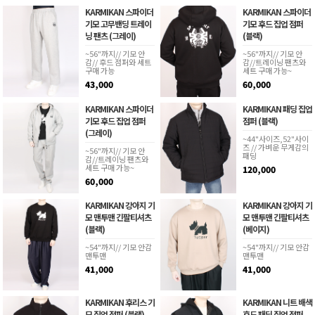
KARMIKAN 스파이더
KARMIKAN 스파이더
기모 고무밴딩 트레이
기모 후드 집업 점퍼
닝 팬츠 (그레이)
(블랙)
~56"까지// 기모 안
~56"까지// 기모 안
감// 후드 점퍼와 세트
감//트레이닝 팬츠와
구매 가능
세트 구매 가능~
43,000
60,000
KARMIKAN 스파이더
KARMIKAN 패딩 집업
기모 후드 집업 점퍼
점퍼 (블랙)
(그레이)
~44"사이즈,52"사이
즈 // 가벼운 무게감의
~56"까지// 기모 안
패딩
감//트레이닝 팬츠와
세트 구매 가능~
120,000
60,000
KARMIKAN 강아지 기
KARMIKAN 강아지 기
모 맨투맨 긴팔티셔츠
모 맨투맨 긴팔티셔츠
(블랙)
(베이지)
~54"까지// 기모 안감
~54"까지// 기모 안감
맨투맨
맨투맨
41,000
41,000
KARMIKAN 후리스 기
KARMIKAN 니트 배색
모 집업 점퍼 (블랙)
후드 패딩 집업 점퍼