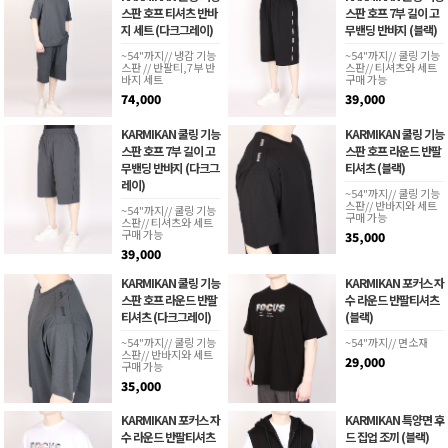
스판 호프 티셔츠 반바
스판 호프 7부 길이 고
지 세트 (다크그레이)
무밴딩 반바지 (블랙)
~54"까지// 냉감 기능
~54"까지// 쿨링 기능
스판 // 반팔티,7부 반
스판// 티셔츠와 세트
바지 세트
구매 가능
74,000
39,000
KARMIKAN 쿨링 기능
KARMIKAN 쿨링 기능
스판 호프 7부 길이 고
스판 호프 라운드 반팔
무밴딩 반바지 (다크그
티셔츠 (블랙)
레이)
~54"까지// 쿨링 기능
스판// 반바지와 세트
~54"까지// 쿨링 기능
구매 가능
스판// 티셔츠와 세트
구매 가능
35,000
39,000
KARMIKAN 쿨링 기능
KARMIKAN 포커스 자
스판 호프 라운드 반팔
수 라운드 반팔티셔츠
티셔츠 (다크그레이)
(블랙)
~54"까지// 쿨링 기능
~54"까지// 면소재
스판// 반바지와 세트
29,000
구매 가능
35,000
KARMIKAN 포커스 자
KARMIKAN 특양면 후
수 라운드 반팔티셔츠
드 집업 조끼 (블랙)