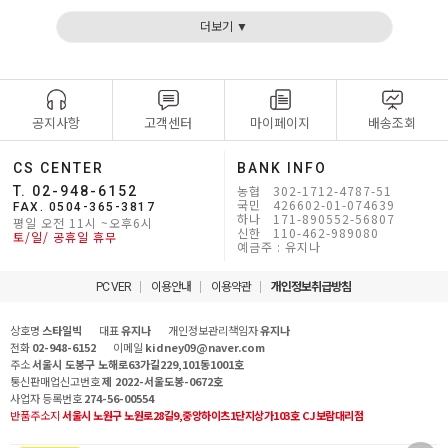
더보기 ▼
공지사항
고객센터
마이페이지
배송조회
CS CENTER
BANK INFO
농협 302-1712-4787-51
T. 02-948-6152
국민 426602-01-074639
FAX. 0504-365-3817
하나 171-890552-56807
평일 오전 11시 ~오후6시
신한 110-462-989080
토/일/ 공휴일 휴무
예금주 : 유지나
PC VER
이용안내
이용약관
개인정보취급방침
상호명
스타일빅
대표
유지나
개인정보관리책임자
유지나
전화
02-948-6152
이메일
kidney09@naver.com
주소
서울시 도봉구 노해로63가길229,101동1001호
통신판매업신고번호
제 2022-서울도봉-0672호
사업자 등록번호
274-56-00554
반품주소지
서울시 노원구 노원로28길9,중앙하이츠1단지상가103호 CJ보람대리점