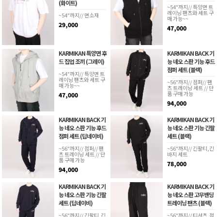
(화이트)
~54"까지// 특양면 트
레이닝 팬츠와 세트 구
~54"까지// 면소재
매 가능~~
29,000
47,000
KARMIKAN 특양면 후
KARMIKAN BACK 기
드 집업 조끼 (그레이)
능 네오 스판 기능 후드
점퍼 세트 (블랙)
~54"까지// 특양면 트
레이닝 팬츠와 세트 구
~56"까지// 점퍼// 팬
매 가능~~
츠 트레이닝 세트 // 단
품 구매 가능
47,000
94,000
KARMIKAN BACK 기
KARMIKAN BACK 기
능 네오 스판 기능 후드
능 네오 스판 기능 긴팔
점퍼 세트 (딥네이비)
세트 (블랙)
~56"까지// 점퍼// 팬
~56"까지// 긴팔티,긴
츠 트레이닝 세트 // 단
바지 세트
품 구매 가능
78,000
94,000
KARMIKAN BACK 기
KARMIKAN BACK 기
능 네오 스판 기능 긴팔
능 네오 스판 고무밴딩
세트 (딥네이비)
트레이닝 팬츠 (블랙)
~56"까지// 긴팔티,긴
~56"까지// 티셔츠,점