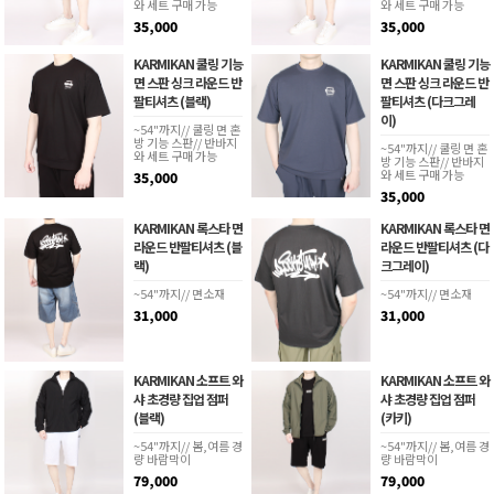
와 세트 구매 가능
와 세트 구매 가능
35,000
35,000
KARMIKAN 쿨링 기능
KARMIKAN 쿨링 기능
면 스판 싱크 라운드 반
면 스판 싱크 라운드 반
팔티셔츠 (블랙)
팔티셔츠 (다크그레
이)
~54"까지// 쿨링 면 혼
방 기능 스판// 반바지
~54"까지// 쿨링 면 혼
와 세트 구매 가능
방 기능 스판// 반바지
와 세트 구매 가능
35,000
35,000
KARMIKAN 록스타 면
KARMIKAN 록스타 면
라운드 반팔티셔츠 (블
라운드 반팔티셔츠 (다
랙)
크그레이)
~54"까지// 면소재
~54"까지// 면소재
31,000
31,000
KARMIKAN 소프트 와
KARMIKAN 소프트 와
샤 초경량 집업 점퍼
샤 초경량 집업 점퍼
(블랙)
(카키)
~54"까지// 봄,여름 경
~54"까지// 봄,여름 경
량 바람막이
량 바람막이
79,000
79,000