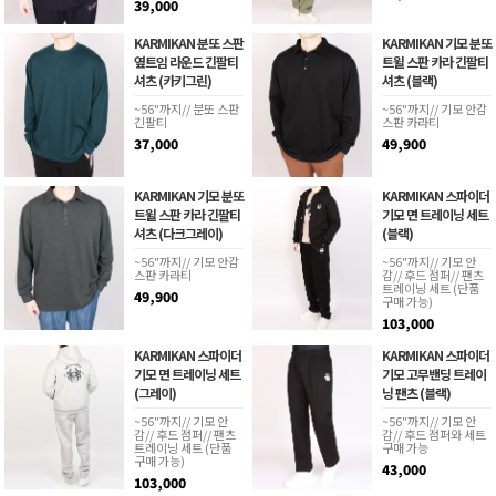
39,000
KARMIKAN 분또 스판
KARMIKAN 기모 분또
옆트임 라운드 긴팔티
트윌 스판 카라 긴팔티
셔츠 (카키그린)
셔츠 (블랙)
~56"까지// 분또 스판
~56"까지// 기모 안감
긴팔티
스판 카라티
37,000
49,900
KARMIKAN 기모 분또
KARMIKAN 스파이더
트윌 스판 카라 긴팔티
기모 면 트레이닝 세트
셔츠 (다크그레이)
(블랙)
~56"까지// 기모 안감
~56"까지// 기모 안
스판 카라티
감// 후드 점퍼// 팬츠
트레이닝 세트 (단품
49,900
구매 가능)
103,000
KARMIKAN 스파이더
KARMIKAN 스파이더
기모 면 트레이닝 세트
기모 고무밴딩 트레이
(그레이)
닝 팬츠 (블랙)
~56"까지// 기모 안
~56"까지// 기모 안
감// 후드 점퍼// 팬츠
감// 후드 점퍼와 세트
트레이닝 세트 (단품
구매 가능
구매 가능)
43,000
103,000