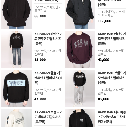
(블랙)
~56"까지// 따뜻한 기
모 후리스
~54"사이즈// 니트 배
색 후드 패딩
66,000
117,000
KARMIKAN 카카오 기
KARMIKAN 카카오 기
모 맨투맨 긴팔티셔츠
모 맨투맨 긴팔티셔츠
(블랙)
(퍼플)
~54"까지// 기모 안감
~54"까지// 기모 안감
맨투맨
맨투맨
43,000
43,000
KARMIKAN 웰컴 기모
KARMIKAN 브랜드 기
맨투맨 긴팔티셔츠 (블
모 맨투맨 긴팔티셔츠
랙)
(블랙)
~54"까지// 기모 안감
~54"까지// 기모 안감
맨투맨
맨투맨
43,000
43,000
KARMIKAN 브랜드 기
KARMIKAN 나사 피용
모 맨투맨 긴팔티셔츠
스판 기능성 후드 집업
(오트밀)
점퍼 (블랙)