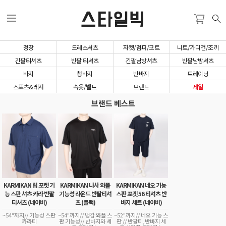
스타일빅
정장
드레스셔츠
자켓/점퍼/코트
니트/가디건/조끼
긴팔티셔츠
반팔 티셔츠
긴팔남방셔츠
반팔남방셔츠
바지
청바지
반바지
트레이닝
스포츠&레져
속옷/벨트
브랜드
세일
브랜드 베스트
KARMIKAN 립 포켓 기
KARMIKAN 나사 와플
KARMIKAN 네오 기능
능 스판 셔츠 카라 반팔
기능성 라운드 반팔티셔
스판 포켓 56 티셔츠 반
티셔츠 (네이비)
츠 (블랙)
바지 세트 (네이비)
~54"까지// 기능성 스판
~54"까지// 냉감 와플 스
~52"까지// 네오 기능 스
카라티
판 기능성// 반바지와 세
판 // 반팔티,반바지 세