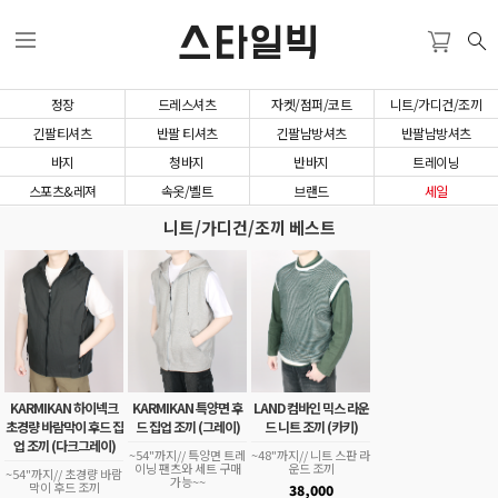
스타일빅
정장
드레스셔츠
자켓/점퍼/코트
니트/가디건/조끼
긴팔티셔츠
반팔 티셔츠
긴팔남방셔츠
반팔남방셔츠
바지
청바지
반바지
트레이닝
스포츠&레져
속옷/벨트
브랜드
세일
니트/가디건/조끼 베스트
KARMIKAN 하이넥크
KARMIKAN 특양면 후
LAND 컴바인 믹스 라운
초경량 바람막이 후드 집
드 집업 조끼 (그레이)
드 니트 조끼 (카키)
업 조끼 (다크그레이)
~54"까지// 특양면 트레
~48"까지// 니트 스판 라
이닝 팬츠와 세트 구매
운드 조끼
~54"까지// 초경량 바람
가능~~
막이 후드 조끼
38,000