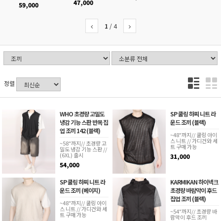
47,000
59,000
1
/
4
정렬
WHO 초경량 고밀도
SP 쿨링 하찌 니트 라
냉감 기능 스판 반목 집
운드 조끼 (블랙)
업 조끼 142 (블랙)
~48"까지// 쿨링 아이
스 니트 // 가디건와 세
~58"까지// 초경량 고
트 구매 가능
밀도 냉감 기능 스판 //
(6XL) 출시
31,000
54,000
SP 쿨링 하찌 니트 라
KARMIKAN 하이넥크
운드 조끼 (베이지)
초경량 바람막이 후드
집업 조끼 (블랙)
~48"까지// 쿨링 아이
스 니트 // 가디건와 세
~54"까지// 초경량 바
트 구매 가능
람막이 후드 조끼