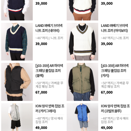
39,000
39,000
LAND 꽈배기 브이넥
LAND 꽈배기 브이넥
니트 조끼 (네이비)
니트 조끼 (아이보리)
~46"까지// 니트 조끼
~46"까지// 니트 조끼
39,000
39,000
[j03-359] AR 하이넥
[j03-359] AR 하이넥
크 패딩 풀집업 조끼
크 패딩 풀집업 조끼
(블랙)
(카키)
~50"까지// 가벼운 무
~50"까지// 가벼운 무
게감 패딩 조끼
게감 패딩 조끼
67,000
67,000
ION 망사 반목 집업 조
ION 망사 반목 집업 조
끼 (카키그레이)
끼 (코발트블루)
~48"까지// 망사 메쉬
~48"까지// 망사 메쉬
집업 조끼
집업 조끼
49,000
49,000