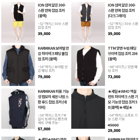
ION 섬머 얇은 30수
ION 섬머 얇은 30수
스판 반목 집업 조끼
스판 반목 집업 조끼
(블랙)
(다크그레이)
~52"까지// 30수 스판
~52"까지// 30수 스판
집업 조끼
집업 조끼
39,000
39,000
KARMIKAN 보아털 안
TTM 양면 누빔 패딩
감 하이넥크 패딩 풀집
브이넥 집업 조끼 236
업 조끼 (블랙)
(블랙)
~54"까지// 보아털 안
~48"사이즈// 양면 패
감 패딩 조끼
딩 조끼
79,000
73,000
KARMIKAN 피용 기능
★세일★WHO 엑설
성 캡모자 세븐 나염 스
런트 하이넥크 스판 기
판 후드 집업 조끼 (네
모 기능성 집업 조끼 5
이비)
8 (블랙)★세일★
~54"까지// 조거 7부
~54"까지// 소프트 기
길이 트레이닝 팬츠와
능 스판 기모
세트 구매 가능~
49000
57,000
29,000
★세일★WHO 엑설
KARMIKAN 하이넥크