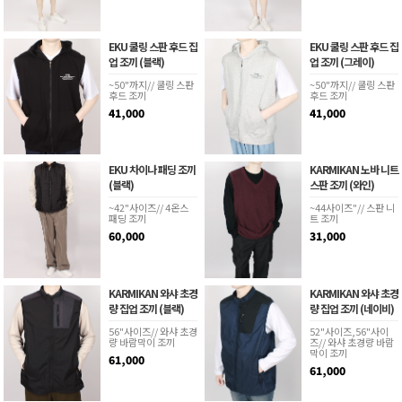
EKU 쿨링 스판 후드 집
EKU 쿨링 스판 후드 집
업 조끼 (블랙)
업 조끼 (그레이)
~50"까지// 쿨링 스판
~50"까지// 쿨링 스판
후드 조끼
후드 조끼
41,000
41,000
EKU 차이나 패딩 조끼
KARMIKAN 노바 니트
(블랙)
스판 조끼 (와인)
~42"사이즈// 4온스
~44사이즈"// 스판 니
패딩 조끼
트 조끼
60,000
31,000
KARMIKAN 와샤 초경
KARMIKAN 와샤 초경
량 집업 조끼 (블랙)
량 집업 조끼 (네이비)
56"사이즈// 와샤 초경
52"사이즈,56"사이
량 바람막이 조끼
즈// 와샤 초경량 바람
막이 조끼
61,000
61,000