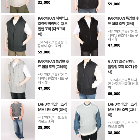
31,000
59,000
KARMIKAN 하이넥크
KARMIKAN 특양면 후
초경량 바람막이 후드
드 집업 조끼 (블랙)
집업 조끼 (다크그레
~54"까지// 특양면 트
이)
레이닝 팬츠와 세트 구
매 가능~~
~54"까지// 초경량 바
47,000
람막이 후드 조끼
59,000
KARMIKAN 특양면 후
GIANT 초경량 패딩
드 집업 조끼 (그레이)
풀집업 조끼 8271 (블
랙)
~54"까지// 특양면 트
레이닝 팬츠와 세트 구
~50"까지// 따뜻하지
매 가능~~
만 아주 가벼운 패딩 조
끼
47,000
69,000
LAND 컴바인 믹스 라
LAND 컴바인 믹스 라
운드 니트 조끼 (블랙)
운드 니트 조끼 (그레
이)
~48"까지// 니트 스판
라운드 조끼
~48"까지// 니트 스판
라운드 조끼
38,000
38,000