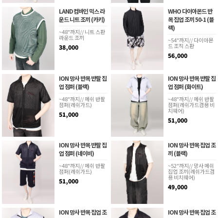
LAND 컴바인 믹스 라
WHO 다이아몬드 반
운드 니트 조끼 (카키)
목 집업 조끼 50-1 (블
랙)
~48"까지// 니트 스판
라운드 조끼
~54"까지// 다이아몬
드 조직 스판
38,000
56,000
ION 망사 반목 반팔 집
ION 망사 반목 반팔 집
업 점퍼 (블랙)
업 점퍼 (화이트)
~48"까지// 메쉬 반팔
~48"까지// 메쉬 반팔
점퍼(레쉬가드)
점퍼(레쉬가드겸용 비
치웨어)
51,000
51,000
ION 망사 반목 반팔 집
ION 망사 반목 집업 조
업 점퍼 (네이비)
끼 (블랙)
~48"까지// 메쉬 반팔
~52"까지// 망사 메쉬
점퍼(레쉬가드)
집업 조끼(레쉬가드겸
용 비치웨어)
51,000
49,000
ION 망사 반목 집업 조
ION 망사 반목 집업 조