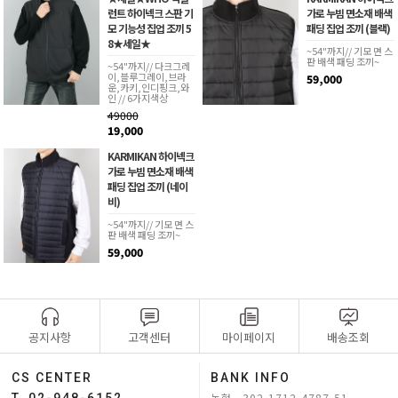
런트 하이넥크 스판 기
가로 누빔 면소재 배색
모 기능성 집업 조끼 5
패딩 집업 조끼 (블랙)
8★세일★
~54"까지// 기모 면 스
판 배색 패딩 조끼~
~54"까지// 다크그레
이,블루그레이,브라
59,000
운,카키,인디핑크,와
인 // 6가지색상
49000
19,000
KARMIKAN 하이넥크
가로 누빔 면소재 배색
패딩 집업 조끼 (네이
비)
~54"까지// 기모 면 스
판 배색 패딩 조끼~
59,000
공지사항
고객센터
마이페이지
배송조회
CS CENTER
BANK INFO
농협 302-1712-4787-51