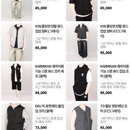
점퍼
점퍼
45,000
45,000
ION 쿨링면 반팔 후드
ION 쿨링면 반팔 후드
집업 점퍼 (그레이)
집업 점퍼 (다크그레
이)
~52"까지// 반팔 후드
점퍼
~52"까지// 반팔 후드
점퍼
45,000
45,000
KARMIKAN 네버 피용
KARMIKAN 네버 피용
기능 스판 후드 조끼 세
기능 스판 후드 집업 조
트 (블랙)
끼 (블랙)
~54"까지// 후드 조
~54"까지// 7부 반바
끼// 7부 반바지 세트
지와 세트 구매 가능~
84,000
49,000
EKU 빅 포켓 패딩 풀집
TD 퀼팅 경량 패딩 조
업 조끼 (블랙)
끼 (다크그레이)
~54"까지// 포켓 포인
~48"까지// 경량 패딩
트 패딩 조끼~
조끼
73,000
45,000