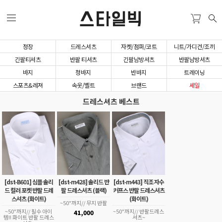
스타일빅
정장
드레스셔츠
자켓/점퍼/코트
니트/가디건/조끼
긴팔티셔츠
반팔 티셔츠
긴팔남방셔츠
반팔남방셔츠
바지
청바지
반바지
트레이닝
스포츠&레져
속옷/벨트
브랜드
세일
드레스셔츠 베스트
[dst-m428] 솔리드 반
[dst-m443] 직조 자수
[dst-B601] 심플 솔리
팔 드레스셔츠 (블랙)
커프스 반팔 드레스셔츠
드 컬러 포켓 반팔 드레
(화이트)
스셔츠 (화이트)
~50"까지// 무지 반팔
~50"까지// 반팔드레스
~50"까지// 필수 아이
41,000
셔츠~
템!! 화이트 반팔 드레스