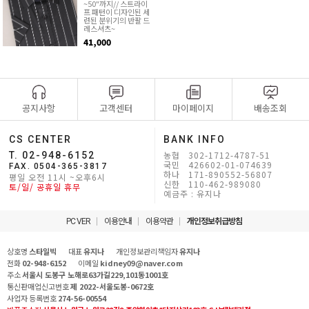
~50"까지// 스트라이
프 패턴이 디자인된 세
련된 분위기의 반팔 드
레스셔츠~
41,000
공지사항
고객센터
마이페이지
배송조회
CS CENTER
BANK INFO
농협 302-1712-4787-51
T. 02-948-6152
국민 426602-01-074639
FAX. 0504-365-3817
하나 171-890552-56807
평일 오전 11시 ~오후6시
신한 110-462-989080
토/일/ 공휴일 휴무
예금주 : 유지나
PC VER
이용안내
이용약관
개인정보취급방침
상호명
스타일빅
대표
유지나
개인정보관리책임자
유지나
전화
02-948-6152
이메일
kidney09@naver.com
주소
서울시 도봉구 노해로63가길229,101동1001호
통신판매업신고번호
제 2022-서울도봉-0672호
사업자 등록번호
274-56-00554