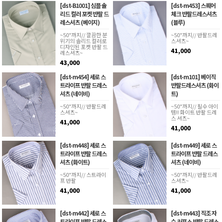
[dst-B1001] 심플 솔
[dst-m453] 스퀘어
리드 컬러 포켓 반팔 드
체크 반팔드레스셔츠
레스셔츠 (베이지)
(블루)
~50"까지// 깔끔한 분
~50"까지// 반팔드레
위기의 솔리드 컬러로
스셔츠~
디자인된 포켓 반팔 드
41,000
레스셔츠~
43,000
[dst-m454] 세로 스
[dst-m101] 베이직
트라이프 반팔 드레스
반팔드레스셔츠 (화이
셔츠 (네이비)
트)
~50"까지// 반팔드레
~50"까지// 필수 아이
스셔츠~
템!! 화이트 반팔 드레
스 셔츠~
41,000
41,000
[dst-m448] 세로 스
[dst-m449] 세로 스
트라이프 반팔 드레스
트라이프 반팔 드레스
셔츠 (화이트)
셔츠 (네이비)
~50"까지// 스트라이
~50"까지// 반팔드레
프 반팔
스셔츠~
41,000
41,000
[dst-m442] 세로 스
[dst-m443] 직조 자
트라이프 반팔 드레스
수 커프스 반팔 드레스