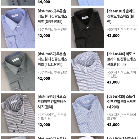
44,000
[dst-m455] 투톤 솔
[dst-m102] 솔리드
리드 컬러 긴팔드레스
긴팔드레스셔츠 (블
셔츠 (블루네이비)
랙)
~50"까지// 투톤 긴팔
~50"까지// 무지 긴팔
42,000
42,000
[dst-m452] 투톤 솔
[dst-m446] 세로 스
리드 컬러 긴팔드레스
트라이프 긴팔드레스
셔츠 (다크그레이)
셔츠 (네이비)
~50"까지// 투톤 긴팔
~50"까지// 스트라이
프 긴팔
42,000
42,000
[dst-m445] 세로 스
[dst-m435] 스트라
트라이프 긴팔드레스
이프 긴팔드레스셔츠
셔츠 (블랙)
(네이비)
~42"사이즈// 스트라
~50"까지// 스트라이
이프 긴팔
프 긴팔
42,000
42,000
[dst-m436] 스트라
[dst-B601] 심플 솔리