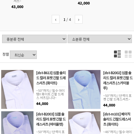
셔츠~
42,000
43,000
1
/
4
정렬
[dst-B613] 심플 솔리
[dst-B2002] 심플 솔
드 컬러 포켓 긴팔 드레
리드 컬러 포켓 긴팔 드
스셔츠 (화이트)
레스셔츠 (스카이블
루)
~50"까지// 필수 아이
템!! 화이트 긴팔 드레
~50"까지// 단색의 포
스 셔츠입니다~
켓 긴팔 드레스셔츠~
44,000
44,000
[dst-B2003] 심플 솔
[dst-m101] 베이직
리드 컬러 포켓 긴팔 드
솔리드 긴팔드레스셔
레스셔츠 (바이올렛)
츠 (화이트)
~50"까지// 단색의 포
~46"까지// 필수 아이