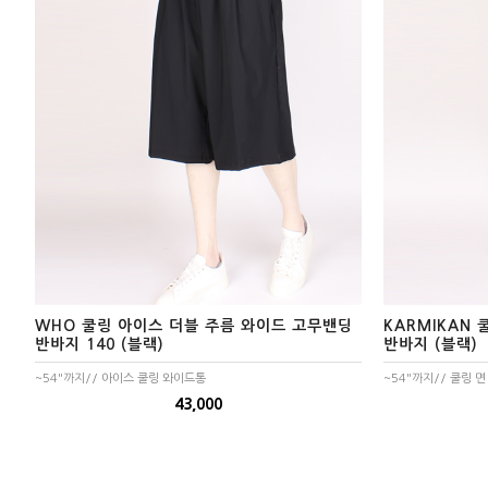
수영복바지
트레이닝
세트
상의
하의
WHO 쿨링 아이스 더블 주름 와이드 고무밴딩
KARMIKAN 
반바지 140 (블랙)
반바지 (블랙)
~54"까지// 아이스 쿨링 와이드통
~54"까지// 쿨링 
43,000
스포츠&레져