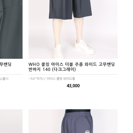
고무밴딩
WHO 쿨링 아이스 더블 주름 와이드 고무밴딩
반바지 140 (다크그레이)
L)출시
~54"까지// 아이스 쿨링 와이드통
43,000