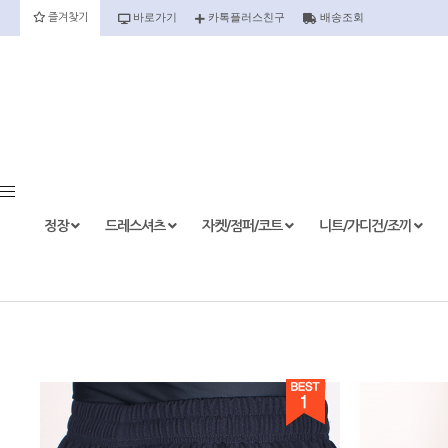
바로가기
카톡플러스친구
배송조회
즐겨찾기
정장
정장세트
정장상의
정장하의
정장
드레스셔츠
자켓/점퍼/코트
니트/가디건/조끼
etc.
드레스셔츠
반팔
긴팔