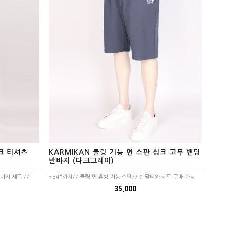
싱크 티셔츠
KARMIKAN 쿨링 기능 면 스판 싱크 고무 밴딩
반바지 (다크그레이)
반바지 세트 //
~54"까지// 쿨링 면 혼방 기능 스판// 반팔티와 세트 구매 가능
35,000