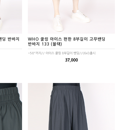
밴딩 반바지
WHO 쿨링 아이스 편한 8부길이 고무밴딩
반바지 133 (블랙)
~58"까지// 아이스 쿨링 8부길이 밴딩//(6xl)출시
37,000