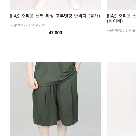
반팔 티셔츠
BIAS 오피움 선염 워싱 고무밴딩 반바지 (블랙)
BIAS 오피움
민소매 T
(네이비)
~46"까지// 선염 쿨링 면
라운드 T
~46"까지// 선염 쿨
47,000
브이넥 T
카라 T
후드 T
긴팔남방셔츠