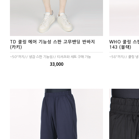
반팔남방셔츠
TD 쿨링 에어 기능성 스판 고무밴딩 반바지
WHO 쿨링 스
(카키)
143 (블랙)
~50"까지// 냉감 스판 기능성// 티셔츠와 세트 구매 가능
~58"까지// 쿨링 냉
33,000
바지
면바지
밴드바지