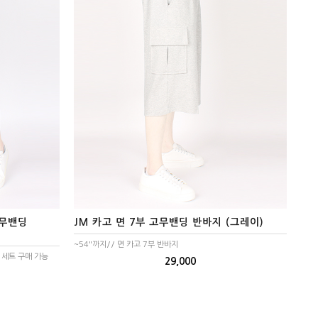
고무밴딩
JM 카고 면 7부 고무밴딩 반바지 (그레이)
~54"까지// 면 카고 7부 반바지
 세트 구매 가능
29,000