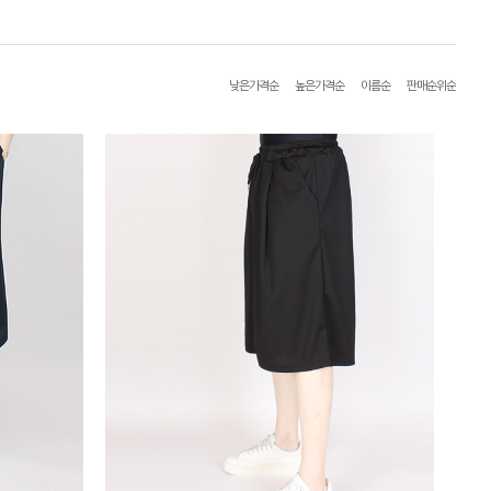
낮은가격순
높은가격순
이름순
판매순위순