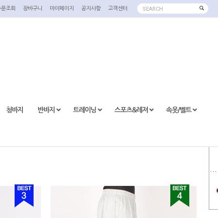
주문조회
장바구니
마이페이지
공지사항
고객센터
SEARCH
청바지
반바지
트레이닝
스포츠&레져
속옷/벨트