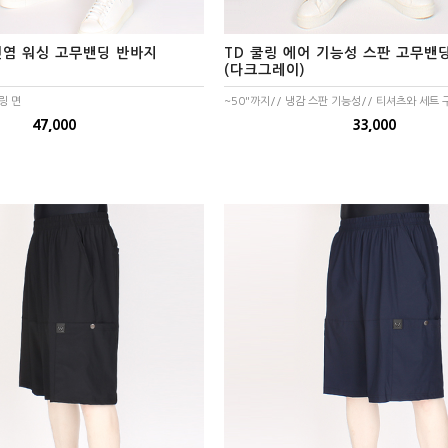
 선염 워싱 고무밴딩 반바지
TD 쿨링 에어 기능성 스판 고무밴
(다크그레이)
링 면
~50"까지// 냉감 스판 기능성// 티셔츠와 세트 
47,000
33,000