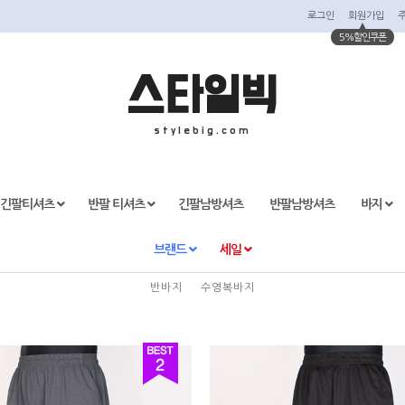
로그인
회원가입
5%할인쿠폰
스타일빅
stylebig.com
긴팔티셔츠
반팔 티셔츠
긴팔남방셔츠
반팔남방셔츠
바지
반바지
브랜드
세일
반바지
수영복바지