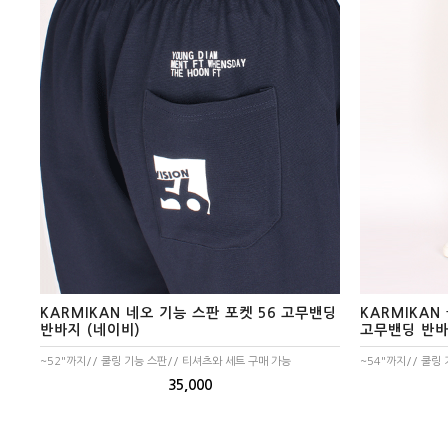
자켓/점퍼/코트
자켓
점퍼
코트
KARMIKAN 네오 기능 스판 포켓 56 고무밴딩
KARMIKAN
반바지 (네이비)
고무밴딩 반바
~52"까지// 쿨링 기능 스판// 티셔츠와 세트 구매 가능
~54"까지// 쿨링
35,000
니트/가디건/조끼