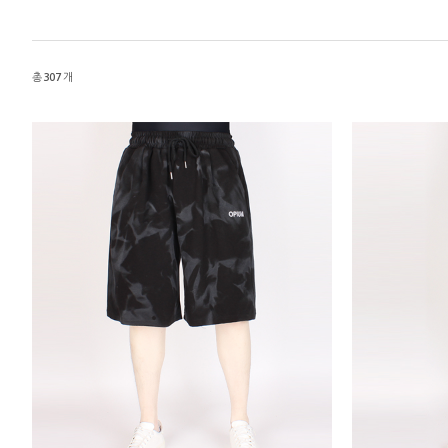
니트
조끼
가디건
총
307
개
긴팔티셔츠
후드 T
7부소매
라운드 T
폴라넥 T
브이넥 T
카라 T