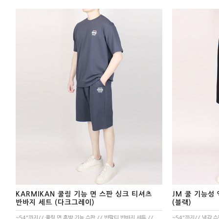
세트
상의
하의
속옷/벨트
속옷
벨트
KARMIKAN 쿨링 기능 면 스판 싱크 티셔츠
JM 쿨 기능성
반바지 세트 (다크그레이)
(블랙)
~54"까지// 쿨링 면 혼방 기능 스판 // 반팔티,반바지 세트 //
~54"까지// 냉감 