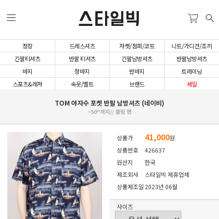
스타일빅
정장
드레스셔츠
자켓/점퍼/코트
니트/가디건/조끼
긴팔티셔츠
반팔 티셔츠
긴팔남방셔츠
반팔남방셔츠
바지
청바지
반바지
트레이닝
스포츠&레져
속옷/벨트
브랜드
세일
TOM 야자수 포켓 반팔 남방셔츠 (네이비)
~50"까지// 쿨링 면
41,000
상품가
원
상품번호
426637
원산지
한국
제조회사
스타일빅 제휴업체
상품제조일
2023년 06월
사이즈