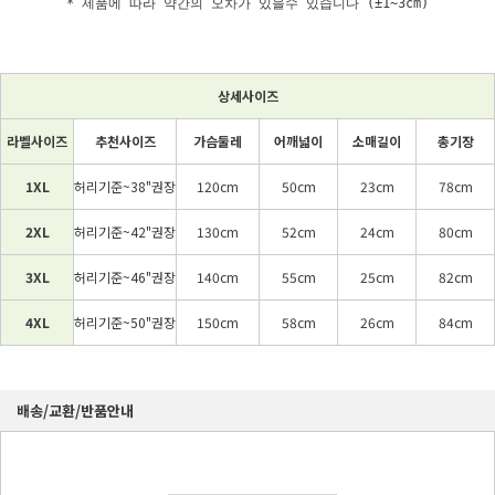
* 제품에 따라 약간의 오차가 있을수 있습니다 (±1~3cm)
상세사이즈
라벨사이즈
추천사이즈
가슴둘레
어깨넓이
소매길이
총기장
1XL
허리기준~38"권장
120cm
50cm
23cm
78cm
2XL
허리기준~42"권장
130cm
52cm
24cm
80cm
3XL
허리기준~46"권장
140cm
55cm
25cm
82cm
4XL
허리기준~50"권장
150cm
58cm
26cm
84cm
배송/교환/반품안내