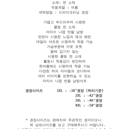
소재: 면 소재 

적용계절 : 여름

세탁방법 : 드라이크리닝 권장 

가볍고 부드러우며 시원한

쿨링 면 소재

야자수 나염 반팔 남방

전판이 시원한 느낌의 체크 패턴

데일리 셔츠로 시원하게 착용 가능

가슴부분에 아웃 포켓

몸에 감기지 않는

시원한 쿨링 면 소재

활동시 착용감이 편안하며

한여름에도 시원하게 착용 가능

다양한 하의 아이템과 코디하여

여러 이미지를 표현하실 수 있는

야자수 나염 반팔 남방셔츠

권장사이즈       1XL : ~38"권장 (허리기준)

                        2XL : ~42"권장

                        3XL : ~46"권장

* 권장사이즈는 판매자의 주관적인 생각이오니 

   꼭 상세사이즈를 보고 구매해주시기 바랍니다.
