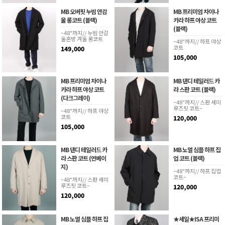
MB 오버핏 누빔 안감
MB 프리미엄 차이나
울 롱코트 (블랙)
카라 하프 야상 코트
(블랙)
~48"까지// 누빔 안감
울혼방 겨울 롱코트
~48"까지// 하프 야상
코트
149,000
105,000
MB 프리미엄 차이나
MB 댄디 테일러드 카
카라 하프 야상 코트
라 스판 코트 (블랙)
(다크그레이)
~48"까지// 스판 세미
루즈핏 코트~
~48"까지// 하프 야상
코트
120,000
105,000
MB 댄디 테일러드 카
MB 노멀 심플 하프 집
라 스판 코트 (연베이
업 코트 (블랙)
지)
~48"까지// 하프 집업
코트~
~48"까지// 스판 세미
루즈핏 코트~
120,000
120,000
MB 노멀 심플 하프 집
★세일★ISA 프리미