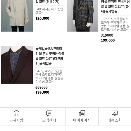
업 코트 (연베이지)
엄 울 트위드 투버튼 싱
글 롱 코트 C-11** (블
~48"까지// 하프 집업
랙)★세일★
코트~
120,000
~50"까지// 겨울에 쉬
크하게 분위기를 낼수
있는 프리미엄 명품 울
트위드 싱글 롱 코트~
319000
199,000
★세일★ISA 프리미
엄 울 혼방 투버튼 싱글
롱 코트 C-9** (다크와
인)★세일★
~42"// 46"// 고급 울
혼방 소재로 디자인된
프리미엄 명품 울 혼방
싱글 롱 코트~
359000
199,000
공지사항
고객센터
마이페이지
배송조회