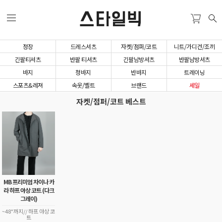
스타일빅
정장
드레스셔츠
자켓/점퍼/코트
니트/가디건/조끼
긴팔티셔츠
반팔 티셔츠
긴팔남방셔츠
반팔남방셔츠
바지
청바지
반바지
트레이닝
스포츠&레져
속옷/벨트
브랜드
세일
자켓/점퍼/코트 베스트
MB 프리미엄 차이나 카
라 하프 야상 코트 (다크
그레이)
~48"까지// 하프 야상 코
트