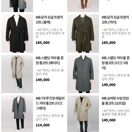
MB 모직 싱글 트렌치
MB 모직 싱글 트렌치
코트 (블랙)
코트 (카키)
~48"까지// 2온스 누
~48"까지// 2온스 누
빔 안감 모직 트렌치 코
빔 안감 모직 트렌치 코
트
트
185,000
185,000
MB 스탠딩 카라 울 혼
MB 스탠딩 카라 울 혼
방 롱코트 (베이지)
방 롱코트 (다크그레
이)
~50"까지// 루즈핏 롱
길이 코트
~50"까지// 루즈핏 롱
길이 코트
149,000
149,000
MB TR 루즈핏 테일러
MB 오버핏 누빔 안감
드 카라 롱코트 (다크
울 롱코트 (오트밀)
그레이)
~48"까지// 누빔 안감
울혼방 겨울 롱코트
~50"까지// 루즈핏 롱
길이 코트
149,000
114,000