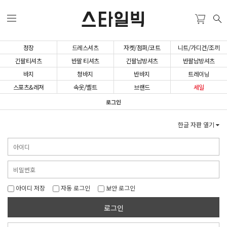
스타일빅
정장
드레스셔츠
자켓/점퍼/코트
니트/가디건/조끼
긴팔티셔츠
반팔 티셔츠
긴팔남방셔츠
반팔남방셔츠
바지
청바지
반바지
트레이닝
스포츠&레져
속옷/벨트
브랜드
세일
로그인
한글 자판 열기
아이디 저장
자동 로그인
보안 로그인
로그인