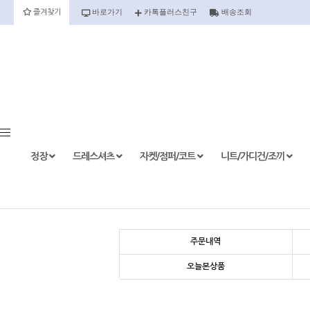
바로가기
카톡플러스친구
배송조회
즐겨찾기
정장
정장세트
정장상의
정장하의
정장
드레스셔츠
자켓/점퍼/코트
니트/가디건/조끼
etc.
주문내역
드레스셔츠
오늘본상품
반팔
긴팔