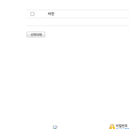
사진
자켓/점퍼/코트
자켓
점퍼
코트
니트/가디건/조끼