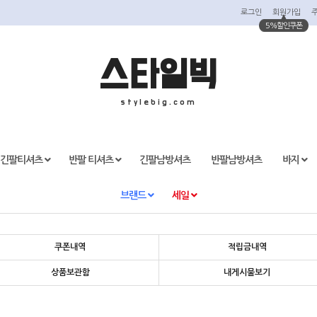
로그인
회원가입
5%할인쿠폰
스타일빅
stylebig.com
긴팔티셔츠
반팔 티셔츠
긴팔남방셔츠
반팔남방셔츠
바지
브랜드
세일
마이페이지
쿠폰내역
적립금내역
상품보관함
내게시물보기