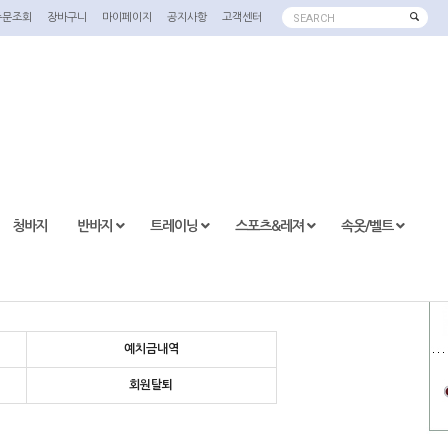
주문조회
장바구니
마이페이지
공지사항
고객센터
SEARCH
청바지
반바지
트레이닝
스포츠&레져
속옷/벨트
예치금내역
회원탈퇴