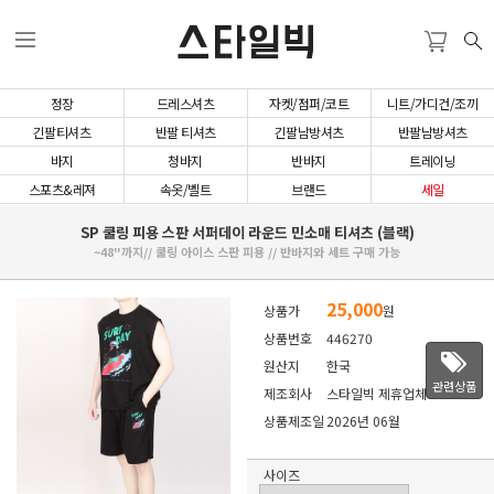
스타일빅
정장
드레스셔츠
자켓/점퍼/코트
니트/가디건/조끼
긴팔티셔츠
반팔 티셔츠
긴팔남방셔츠
반팔남방셔츠
바지
청바지
반바지
트레이닝
스포츠&레져
속옷/벨트
브랜드
세일
SP 쿨링 피용 스판 서퍼데이 라운드 민소매 티셔츠 (블랙)
~48"까지// 쿨링 아이스 스판 피용 // 반바지와 세트 구매 가능
25,000
상품가
원
상품번호
446270
원산지
한국
관련상품
제조회사
스타일빅 제휴업체
상품제조일
2026년 06월
사이즈