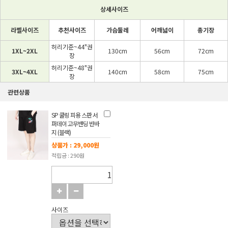
상세사이즈
라벨사이즈
추천사이즈
가슴둘레
어깨넓이
총기장
허리기준~44"권
1XL~2XL
130cm
56cm
72cm
장
허리기준~48"권
3XL~4XL
140cm
58cm
75cm
장
관련상품
SP 쿨링 피용 스판 서
퍼데이 고무밴딩 반바
지 (블랙)
상품가 : 29,000원
적립금 : 290원
사이즈