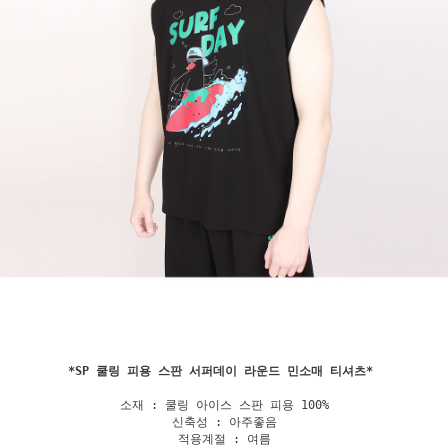
*
SP 쿨링 피용 스판 서퍼데이 라운드 민소매 티셔츠
소재 : 쿨링 아이스 스판 피용 100%

신축성 : 아주좋음

적용계절 : 여름
