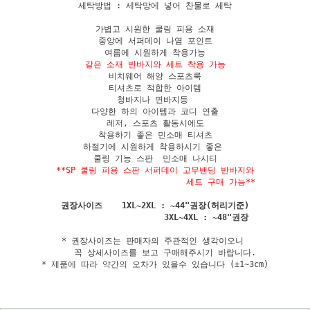
세탁방법 : 세탁망에 넣어 찬물로 세탁

가볍고 시원한 쿨링 피용 소재

중앙에 서퍼데이 나염 포인트

같은 소재 반바지와 세트 착용 가능
비치웨어 해양 스포츠룩

티셔츠로 적합한 아이템

청바지나 면바지등 

다양한 하의 아이템과 코디 연출

레저, 스포츠 활동시에도

착용하기 좋은 민소매 티셔츠

하절기에 시원하게 착용하시기 좋은 

**SP 쿨링 피용 스판 서퍼데이 고무밴딩 반바지와

                           세트 구매 가능**
권장사이즈    1XL~2XL : ~44"권장(허리기준)

* 권장사이즈는 판매자의 주관적인 생각이오니 

    꼭 상세사이즈를 보고 구매해주시기 바랍니다.

* 제품에 따라 약간의 오차가 있을수 있습니다 (±1~3cm)