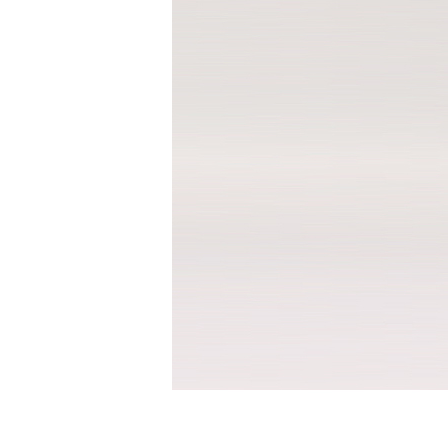
반팔남방셔츠
바지
면바지
밴드바지