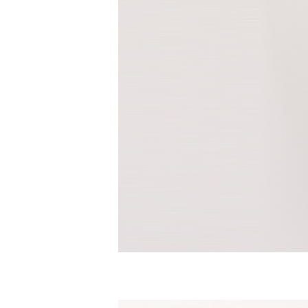
수영복바지
트레이닝
세트
상의
하의
스포츠&레져