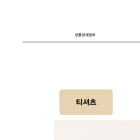
니트
조끼
가디건
상품상세정보
긴팔티셔츠
후드 T
7부소매
라운드 T
폴라넥 T
브이넥 T
카라 T