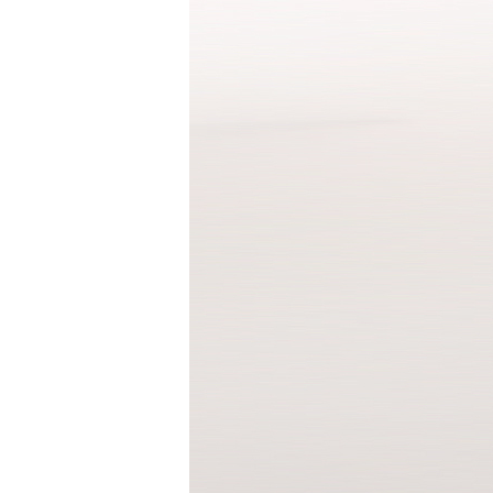
세트
상의
하의
속옷/벨트
속옷
벨트