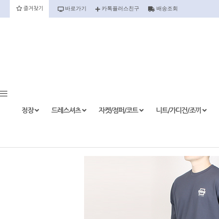
바로가기
카톡플러스친구
배송조회
즐겨찾기
정장
정장세트
정장상의
정장하의
정장
드레스셔츠
자켓/점퍼/코트
니트/가디건/조끼
etc.
드레스셔츠
반팔
긴팔