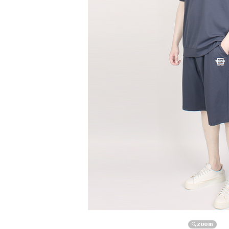
자켓/점퍼/코트
자켓
점퍼
코트
니트/가디건/조끼