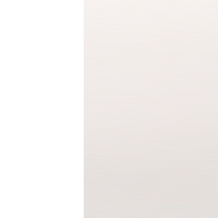
반팔 티셔츠
민소매 T
라운드 T
브이넥 T
카라 T
후드 T
긴팔남방셔츠