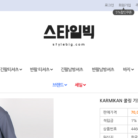
로그인
회원가입
5%할인쿠폰
스타일빅
stylebig.com
긴팔티셔츠
반팔 티셔츠
긴팔남방셔츠
반팔남방셔츠
바지
브랜드
세일
KARMIKAN 쿨링 
판매가격
70,
적립금
1%
상품번호
446
원산지
한국