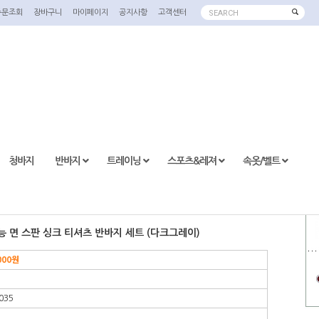
주문조회
장바구니
마이페이지
공지사항
고객센터
SEARCH
청바지
반바지
트레이닝
스포츠&레져
속옷/벨트
기능 면 스판 싱크 티셔츠 반바지 세트 (다크그레이)
000원
035