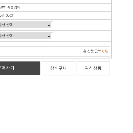
일빅 제휴업체
6년 05월
총 상품 금액
0
원
구매하기
장바구니
관심상품