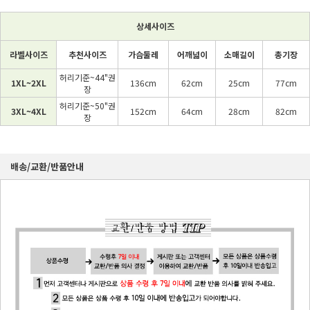
상세사이즈
라벨사이즈
추천사이즈
가슴둘레
어깨넓이
소매길이
총기장
허리기준~44"권
1XL~2XL
136cm
62cm
25cm
77cm
장
허리기준~50"권
3XL~4XL
152cm
64cm
28cm
82cm
장
배송/교환/반품안내