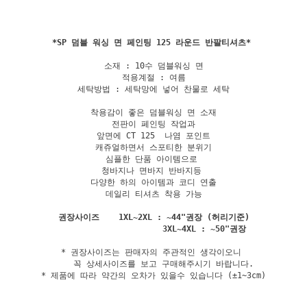
*
SP 덤블 워싱 면 페인팅 125 라운드 반팔티셔츠
소재 : 10수 덤블워싱 면

적용계절 : 여름

세탁방법 : 세탁망에 넣어 찬물로 세탁

착용감이 좋은 덤블워싱 면 소재

전판이 페인팅 작업과

앞면에 CT 125  나염 포인트

캐쥬얼하면서 스포티한 분위기

심플한 단품 아이템으로 

청바지나 면바지 반바지등 

다양한 하의 아이템과 코디 연출

데일리 티셔츠 착용 가능

권장사이즈    1XL~2XL : ~44"권장 (허리기준)

* 권장사이즈는 판매자의 주관적인 생각이오니 

    꼭 상세사이즈를 보고 구매해주시기 바랍니다.

* 제품에 따라 약간의 오차가 있을수 있습니다 (±1~3cm)