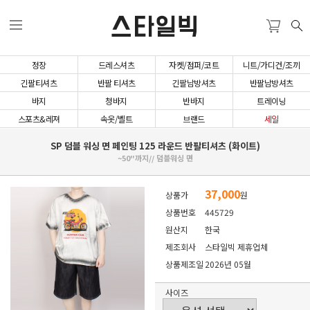
스타일빅
정장
드레스셔츠
자켓/점퍼/코트
니트/가디건/조끼
긴팔티셔츠
반팔 티셔츠
긴팔남방셔츠
반팔남방셔츠
바지
청바지
반바지
트레이닝
스포츠&레져
속옷/벨트
브랜드
세일
SP 덤블 워싱 면 페인팅 125 라운드 반팔티셔츠 (화이트)
~50"까지// 덤블워싱 면
37,000
상품가
원
상품번호
445729
원산지
한국
제조회사
스타일빅 제휴업체
상품제조일
2026년 05월
사이즈