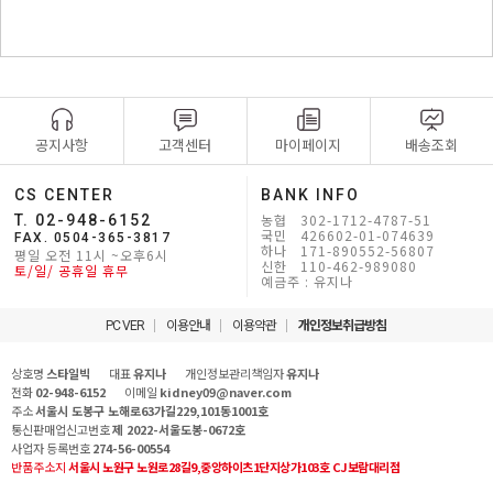
공지사항
고객센터
마이페이지
배송조회
CS CENTER
BANK INFO
농협 302-1712-4787-51
T. 02-948-6152
국민 426602-01-074639
FAX. 0504-365-3817
하나 171-890552-56807
평일 오전 11시 ~오후6시
신한 110-462-989080
토/일/ 공휴일 휴무
예금주 : 유지나
PC VER
이용안내
이용약관
개인정보취급방침
상호명
스타일빅
대표
유지나
개인정보관리책임자
유지나
전화
02-948-6152
이메일
kidney09@naver.com
주소
서울시 도봉구 노해로63가길229,101동1001호
통신판매업신고번호
제 2022-서울도봉-0672호
사업자 등록번호
274-56-00554
반품주소지
서울시 노원구 노원로28길9,중앙하이츠1단지상가103호 CJ보람대리점