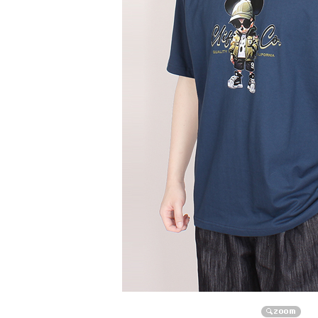
자켓/점퍼/코트
자켓
점퍼
코트
니트/가디건/조끼