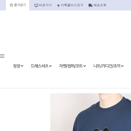
바로가기
카톡플러스친구
배송조회
즐겨찾기
정장
정장세트
정장상의
정장하의
정장
드레스셔츠
자켓/점퍼/코트
니트/가디건/조끼
etc.
드레스셔츠
반팔
긴팔