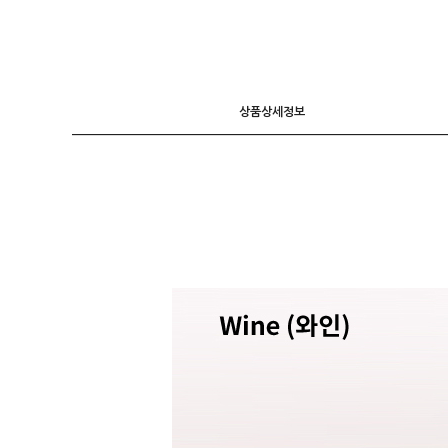
니트
조끼
가디건
상품상세정보
긴팔티셔츠
후드 T
7부소매
라운드 T
폴라넥 T
브이넥 T
카라 T