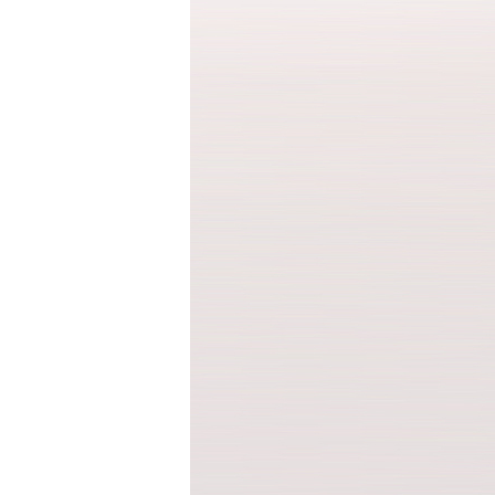
반팔 티셔츠
민소매 T
라운드 T
브이넥 T
카라 T
후드 T
긴팔남방셔츠