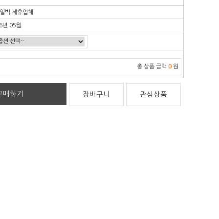
일빅 제휴업체
6년 05월
총 상품 금액
0
원
구매하기
장바구니
관심상품