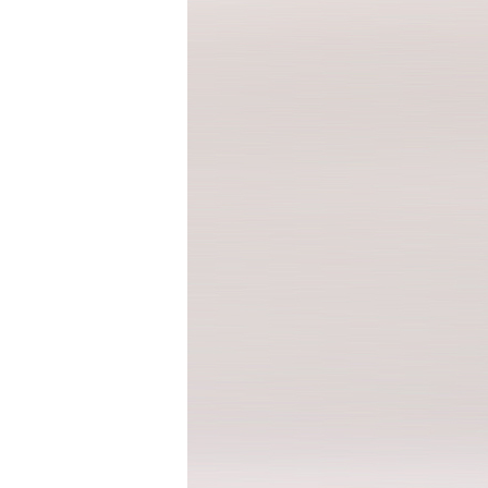
세트
상의
하의
속옷/벨트
속옷
벨트