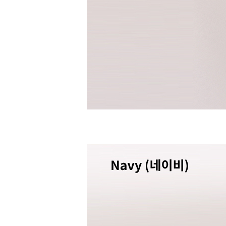
수영복바지
트레이닝
세트
상의
하의
스포츠&레져