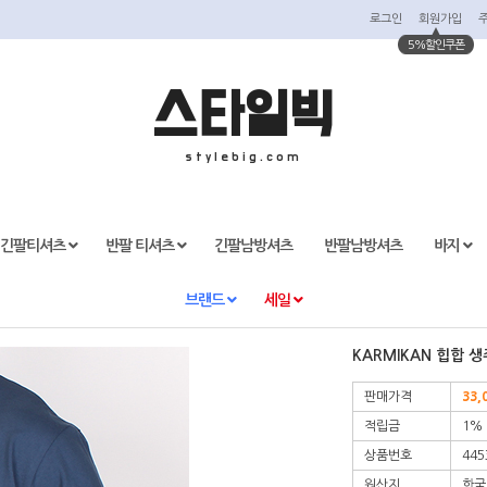
로그인
회원가입
5%할인쿠폰
스타일빅
stylebig.com
긴팔티셔츠
반팔 티셔츠
긴팔남방셔츠
반팔남방셔츠
바지
브랜드
세일
KARMIKAN 힙합 
판매가격
33,
적립금
1%
상품번호
445
원산지
한국