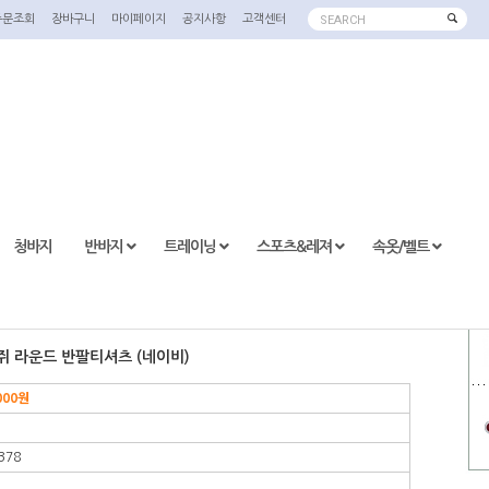
주문조회
장바구니
마이페이지
공지사항
고객센터
SEARCH
청바지
반바지
트레이닝
스포츠&레져
속옷/벨트
생쥐 라운드 반팔티셔츠 (네이비)
000
원
378