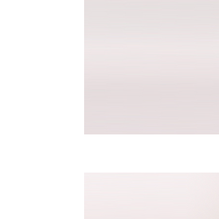
반팔남방셔츠
바지
면바지
밴드바지