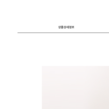
니트
조끼
가디건
상품상세정보
긴팔티셔츠
후드 T
7부소매
라운드 T
폴라넥 T
브이넥 T
카라 T