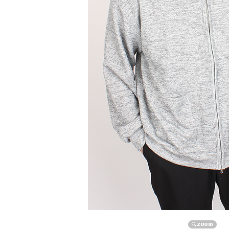
자켓/점퍼/코트
자켓
점퍼
코트
니트/가디건/조끼