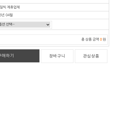
일빅 제휴업체
6년 04월
총 상품 금액
0
원
구매하기
장바구니
관심상품