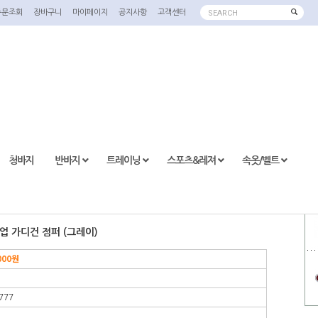
주문조회
장바구니
마이페이지
공지사항
고객센터
SEARCH
청바지
반바지
트레이닝
스포츠&레져
속옷/벨트
집업 가디건 점퍼 (그레이)
000
원
777