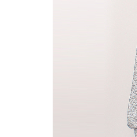
반팔 티셔츠
민소매 T
라운드 T
브이넥 T
카라 T
후드 T
긴팔남방셔츠