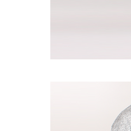
수영복바지
트레이닝
세트
상의
하의
스포츠&레져