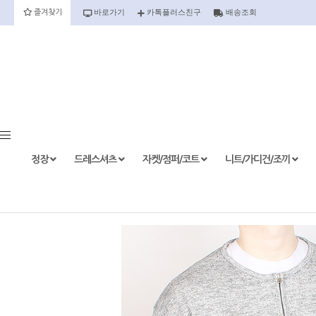
바로가기
카톡플러스친구
배송조회
즐겨찾기
정장
정장세트
정장상의
정장하의
정장
드레스셔츠
자켓/점퍼/코트
니트/가디건/조끼
etc.
드레스셔츠
반팔
긴팔