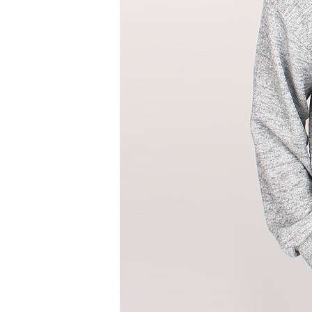
세트
상의
하의
속옷/벨트
속옷
벨트