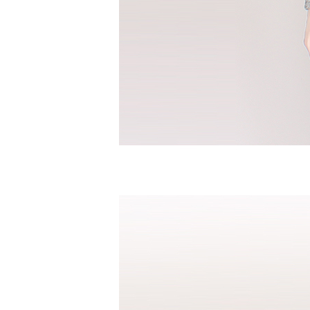
반팔남방셔츠
바지
면바지
밴드바지