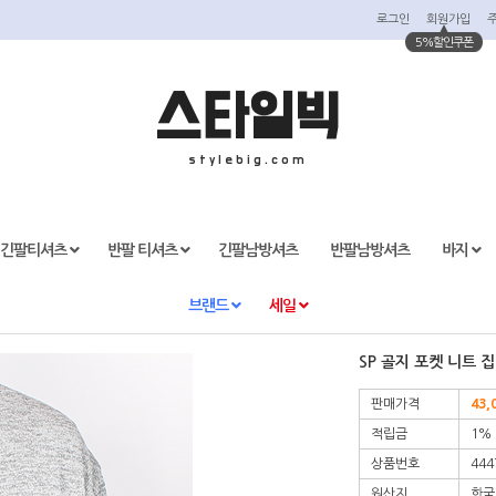
로그인
회원가입
5%할인쿠폰
스타일빅
stylebig.com
긴팔티셔츠
반팔 티셔츠
긴팔남방셔츠
반팔남방셔츠
바지
브랜드
세일
SP 골지 포켓 니트 
판매가격
43,
적립금
1%
상품번호
444
원산지
한국