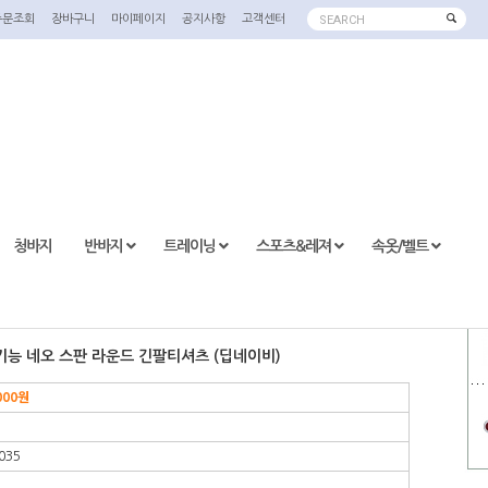
주문조회
장바구니
마이페이지
공지사항
고객센터
SEARCH
청바지
반바지
트레이닝
스포츠&레져
속옷/벨트
K 기능 네오 스판 라운드 긴팔티셔츠 (딥네이비)
000
원
035