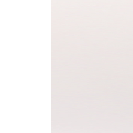
반팔 티셔츠
민소매 T
라운드 T
브이넥 T
카라 T
후드 T
긴팔남방셔츠