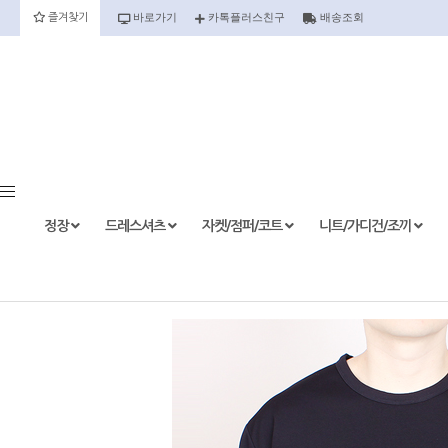
바로가기
카톡플러스친구
배송조회
즐겨찾기
정장
정장세트
정장상의
정장하의
정장
드레스셔츠
자켓/점퍼/코트
니트/가디건/조끼
etc.
드레스셔츠
반팔
긴팔