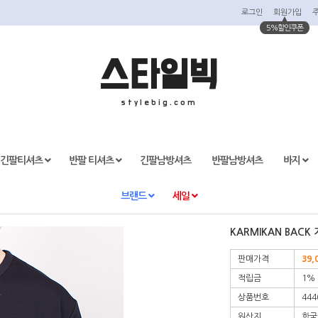
로그인
회원가입
5%할인쿠폰
스타일빅
stylebig.com
긴팔티셔츠
반팔 티셔츠
긴팔남방셔츠
반팔남방셔츠
바지
브랜드
세일
KARMIKAN BAC
판매가격
39,
적립금
1%
상품번호
444
원산지
한국