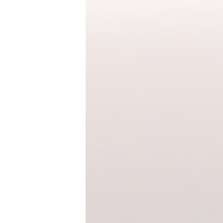
세트
상의
하의
속옷/벨트
속옷
벨트