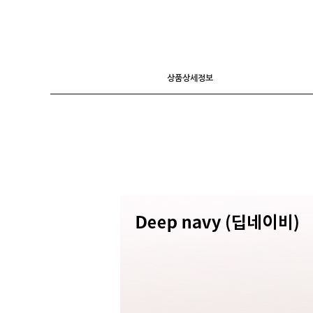
니트
조끼
가디건
상품상세정보
긴팔티셔츠
후드 T
7부소매
라운드 T
폴라넥 T
브이넥 T
카라 T