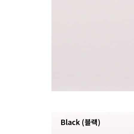
수영복바지
트레이닝
세트
상의
하의
스포츠&레져