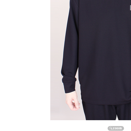
자켓/점퍼/코트
자켓
점퍼
코트
니트/가디건/조끼