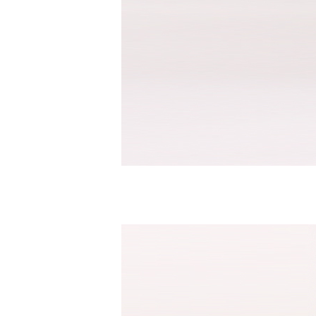
반팔남방셔츠
바지
면바지
밴드바지