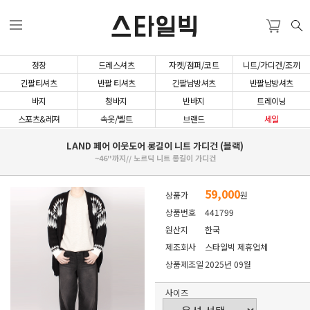
스타일빅
정장
드레스셔츠
자켓/점퍼/코트
니트/가디건/조끼
긴팔티셔츠
반팔 티셔츠
긴팔남방셔츠
반팔남방셔츠
바지
청바지
반바지
트레이닝
스포츠&레져
속옷/벨트
브랜드
세일
LAND 페어 이웃도어 롱길이 니트 가디건 (블랙)
~46"까지// 노르딕 니트 롱길이 가디건
59,000
상품가
원
상품번호
441799
원산지
한국
제조회사
스타일빅 제휴업체
상품제조일
2025년 09월
사이즈