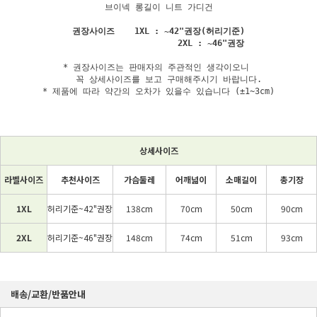
브이넥 롱길이 니트 가디건

권장사이즈    1XL : ~42"권장(허리기준)

* 권장사이즈는 판매자의 주관적인 생각이오니 

    꼭 상세사이즈를 보고 구매해주시기 바랍니다.

* 제품에 따라 약간의 오차가 있을수 있습니다 (±1~3cm)
상세사이즈
라벨사이즈
추천사이즈
가슴둘레
어깨넓이
소매길이
총기장
1XL
허리기준~42"권장
138cm
70cm
50cm
90cm
2XL
허리기준~46"권장
148cm
74cm
51cm
93cm
배송/교환/반품안내