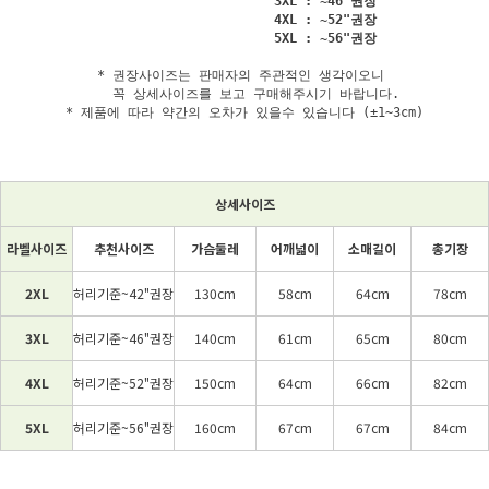
                     3XL : ~46"권장

                     4XL : ~52"권장

* 권장사이즈는 판매자의 주관적인 생각이오니 

   꼭 상세사이즈를 보고 구매해주시기 바랍니다.

* 제품에 따라 약간의 오차가 있을수 있습니다 (±1~3cm)
상세사이즈
라벨사이즈
추천사이즈
가슴둘레
어깨넓이
소매길이
총기장
2XL
허리기준~42"권장
130cm
58cm
64cm
78cm
3XL
허리기준~46"권장
140cm
61cm
65cm
80cm
4XL
허리기준~52"권장
150cm
64cm
66cm
82cm
5XL
허리기준~56"권장
160cm
67cm
67cm
84cm