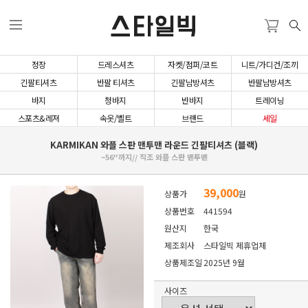
스타일빅
정장
드레스셔츠
자켓/점퍼/코트
니트/가디건/조끼
긴팔티셔츠
반팔 티셔츠
긴팔남방셔츠
반팔남방셔츠
바지
청바지
반바지
트레이닝
스포츠&레져
속옷/벨트
브랜드
세일
KARMIKAN 와플 스판 맨투맨 라운드 긴팔티셔츠 (블랙)
~56"까지// 직조 와플 스판 맨투맨
39,000
상품가
원
상품번호
441594
원산지
한국
제조회사
스타일빅 제휴업체
상품제조일
2025년 9월
사이즈