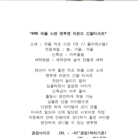
*
KMK 와플 스판 맨투맨 라운드 긴팔티셔츠
소재 : 와플 직조 스판 (면 // 폴리에스텔)

적용계절 : 봄, 가을, 겨울

신축성 : 아주좋음 

세탁방법 : 세탁망에 넣어 찬물로 세탁

텐션이 아주 좋은 직조 와플 스판 소재

맨투맨 라운드 긴팔 티셔츠

전펀이 솔리드 컬러

심플하면서 깔끔한 이미지

신축성이 아주 좋아

활동시 편안하게 착용 가능

심플한 단품 아이템으로 

다양한 하의 아이템과 코디 연출

티셔츠 밑단과 소매 밑단은 시보리로 작업 

아웃웨어 안에 인웨어로 코디하기 좋은 아이템

편안하게 코디할 수 있는 맨투맨

권장사이즈    2XL : ~42"권장(허리기준)
