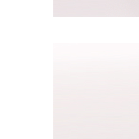
수영복바지
트레이닝
세트
상의
하의
스포츠&레져