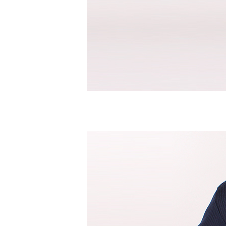
반팔남방셔츠
바지
면바지
밴드바지