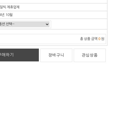
일빅 제휴업체
4년 10월
총 상품 금액
0
원
구매하기
장바구니
관심상품