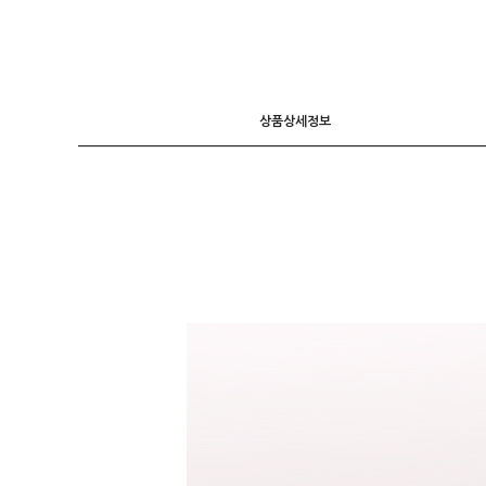
니트
조끼
가디건
상품상세정보
긴팔티셔츠
후드 T
7부소매
라운드 T
폴라넥 T
브이넥 T
카라 T