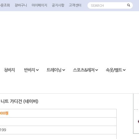
주문조회
장바구니
마이페이지
공지사항
고객센터
SEARCH
청바지
반바지
트레이닝
스포츠&레져
속옷/벨트
 니트 가디건 (네이비)
000
원
199