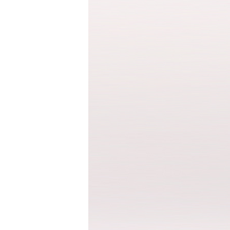
반팔 티셔츠
민소매 T
라운드 T
브이넥 T
카라 T
후드 T
긴팔남방셔츠