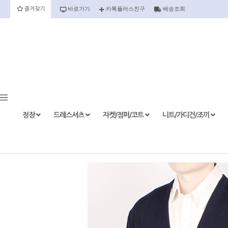
바로가기
카톡플러스친구
배송조회
즐겨찾기
정장
정장세트
정장상의
정장하의
정장
드레스셔츠
자켓/점퍼/코트
니트/가디건/조끼
etc.
드레스셔츠
반팔
긴팔