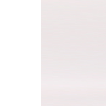
세트
상의
하의
속옷/벨트
속옷
벨트