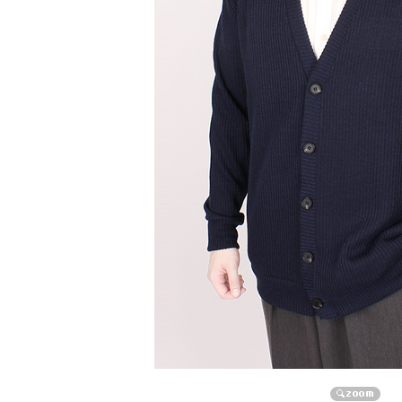
자켓/점퍼/코트
자켓
점퍼
코트
니트/가디건/조끼