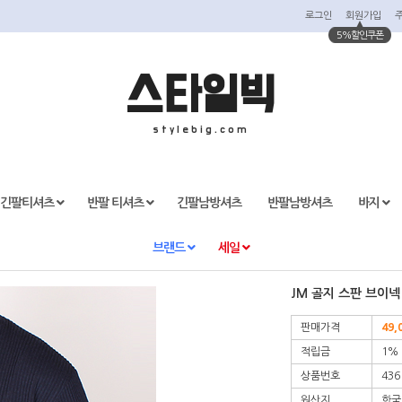
로그인
회원가입
5%할인쿠폰
스타일빅
stylebig.com
긴팔티셔츠
반팔 티셔츠
긴팔남방셔츠
반팔남방셔츠
바지
브랜드
세일
JM 골지 스판 브이넥
판매가격
49,
적립금
1%
상품번호
436
원산지
한국