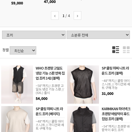
47,000
59,000
1
/
4
정렬
WHO 초경량 고밀도
SP 쿨링 하찌 니트 라
냉감 기능 스판 반목 집
운드 조끼 (블랙)
업 조끼 142 (블랙)
~48"까지// 쿨링 아이
스 니트 // 가디건와 세
~58"까지// 초경량 고
트 구매 가능
밀도 냉감 기능 스판 //
(6XL) 출시
31,000
54,000
SP 쿨링 하찌 니트 라
KARMIKAN 하이넥크
운드 조끼 (베이지)
초경량 바람막이 후드
집업 조끼 (블랙)
~48"까지// 쿨링 아이
스 니트 // 가디건와 세
~54"까지// 초경량 바
트 구매 가능
람막이 후드 조끼