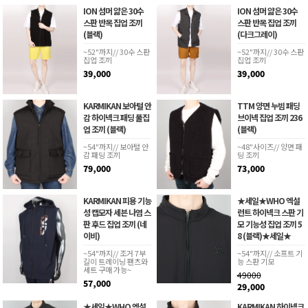
ION 섬머 얇은 30수
ION 섬머 얇은 30수
스판 반목 집업 조끼
스판 반목 집업 조끼
(블랙)
(다크그레이)
~52"까지// 30수 스판
~52"까지// 30수 스판
집업 조끼
집업 조끼
39,000
39,000
KARMIKAN 보아털 안
TTM 양면 누빔 패딩
감 하이넥크 패딩 풀집
브이넥 집업 조끼 236
업 조끼 (블랙)
(블랙)
~54"까지// 보아털 안
~48"사이즈// 양면 패
감 패딩 조끼
딩 조끼
79,000
73,000
KARMIKAN 피용 기능
★세일★WHO 엑설
성 캡모자 세븐 나염 스
런트 하이넥크 스판 기
판 후드 집업 조끼 (네
모 기능성 집업 조끼 5
이비)
8 (블랙)★세일★
~54"까지// 조거 7부
~54"까지// 소프트 기
길이 트레이닝 팬츠와
능 스판 기모
세트 구매 가능~
49000
57,000
29,000
★세일★WHO 엑설
KARMIKAN 하이넥크