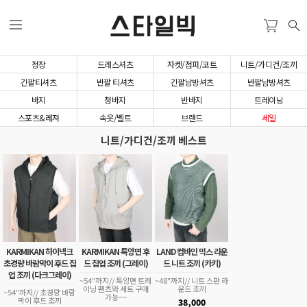
스타일빅
정장
드레스셔츠
자켓/점퍼/코트
니트/가디건/조끼
긴팔티셔츠
반팔 티셔츠
긴팔남방셔츠
반팔남방셔츠
바지
청바지
반바지
트레이닝
스포츠&레져
속옷/벨트
브랜드
세일
니트/가디건/조끼 베스트
KARMIKAN 하이넥크
KARMIKAN 특양면 후
LAND 컴바인 믹스 라운
초경량 바람막이 후드 집
드 집업 조끼 (그레이)
드 니트 조끼 (카키)
업 조끼 (다크그레이)
~54"까지// 특양면 트레
~48"까지// 니트 스판 라
이닝 팬츠와 세트 구매
운드 조끼
~54"까지// 초경량 바람
가능~~
막이 후드 조끼
38,000