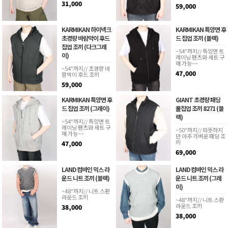
31,000
59,000
KARMIKAN 하이넥크
KARMIKAN 특양면 후
초경량 바람막이 후드
드 집업 조끼 (블랙)
집업 조끼 (다크그레
~54"까지// 특양면 트
이)
레이닝 팬츠와 세트 구
매 가능~~
~54"까지// 초경량 바
47,000
람막이 후드 조끼
59,000
KARMIKAN 특양면 후
GIANT 초경량 패딩
드 집업 조끼 (그레이)
풀집업 조끼 8271 (블
랙)
~54"까지// 특양면 트
레이닝 팬츠와 세트 구
~50"까지// 따뜻하지
매 가능~~
만 아주 가벼운 패딩 조
끼
47,000
69,000
LAND 컴바인 믹스 라
LAND 컴바인 믹스 라
운드 니트 조끼 (블랙)
운드 니트 조끼 (그레
이)
~48"까지// 니트 스판
라운드 조끼
~48"까지// 니트 스판
라운드 조끼
38,000
38,000