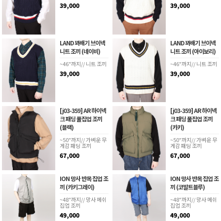
39,000
39,000
LAND 꽈배기 브이넥
LAND 꽈배기 브이넥
니트 조끼 (네이비)
니트 조끼 (아이보리)
~46"까지// 니트 조끼
~46"까지// 니트 조끼
39,000
39,000
[j03-359] AR 하이넥
[j03-359] AR 하이넥
크 패딩 풀집업 조끼
크 패딩 풀집업 조끼
(블랙)
(카키)
~50"까지// 가벼운 무
~50"까지// 가벼운 무
게감 패딩 조끼
게감 패딩 조끼
67,000
67,000
ION 망사 반목 집업 조
ION 망사 반목 집업 조
끼 (카키그레이)
끼 (코발트블루)
~48"까지// 망사 메쉬
~48"까지// 망사 메쉬
집업 조끼
집업 조끼
49,000
49,000