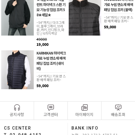
런트 하이넥크 스판 기
가로 누빔 면소재 배색
모 기능성 집업 조끼 5
패딩 집업 조끼 (블랙)
8★세일★
~54"까지// 기모 면 스
판 배색 패딩 조끼~
~54"까지// 다크그레
이,블루그레이,브라
59,000
운,카키,인디핑크,와
인 // 6가지색상
49000
19,000
KARMIKAN 하이넥크
가로 누빔 면소재 배색
패딩 집업 조끼 (네이
비)
~54"까지// 기모 면 스
판 배색 패딩 조끼~
59,000
공지사항
고객센터
마이페이지
배송조회
CS CENTER
BANK INFO
농협 302-1712-4787-51