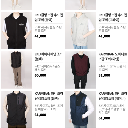
EKU 쿨링 스판 후드 집
EKU 쿨링 스판 후드 집
업 조끼 (블랙)
업 조끼 (그레이)
~50"까지// 쿨링 스판
~50"까지// 쿨링 스판
후드 조끼
후드 조끼
41,000
41,000
EKU 차이나 패딩 조끼
KARMIKAN 노바 니트
(블랙)
스판 조끼 (와인)
~42"사이즈// 4온스
~44사이즈"// 스판 니
패딩 조끼
트 조끼
60,000
31,000
KARMIKAN 와샤 초경
KARMIKAN 와샤 초경
량 집업 조끼 (블랙)
량 집업 조끼 (네이비)
56"사이즈// 와샤 초경
52"사이즈,56"사이
량 바람막이 조끼
즈// 와샤 초경량 바람
막이 조끼
61,000
61,000