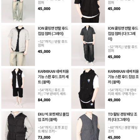
점퍼
점퍼
45,000
45,000
ION 쿨링면 반팔 후드
ION 쿨링면 반팔 후드
집업 점퍼 (그레이)
집업 점퍼 (다크그레
이)
~52"까지// 반팔 후드
점퍼
~52"까지// 반팔 후드
점퍼
45,000
45,000
KARMIKAN 네버 피용
KARMIKAN 네버 피용
기능 스판 후드 조끼 세
기능 스판 후드 집업 조
트 (블랙)
끼 (블랙)
~54"까지// 후드 조
~54"까지// 7부 반바
끼// 7부 반바지 세트
지와 세트 구매 가능~
84,000
49,000
EKU 빅 포켓 패딩 풀집
TD 퀼팅 경량 패딩 조
업 조끼 (블랙)
끼 (다크그레이)
~54"까지// 포켓 포인
~48"까지// 경량 패딩
트 패딩 조끼~
조끼
73,000
45,000