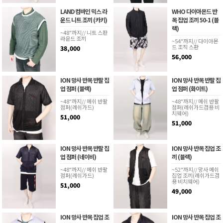
LAND 컴바인 믹스 라
WHO 다이아몬드 반
운드 니트 조끼 (카키)
목 집업 조끼 50-1 (블
랙)
~48"까지// 니트 스판
라운드 조끼
~54"까지// 다이아몬
드 조직 스판
38,000
56,000
ION 망사 반목 반팔 집
ION 망사 반목 반팔 집
업 점퍼 (블랙)
업 점퍼 (화이트)
~48"까지// 메쉬 반팔
~48"까지// 메쉬 반팔
점퍼(레쉬가드)
점퍼(레쉬가드겸용 비
치웨어)
51,000
51,000
ION 망사 반목 반팔 집
ION 망사 반목 집업 조
업 점퍼 (네이비)
끼 (블랙)
~48"까지// 메쉬 반팔
~52"까지// 망사 메쉬
점퍼(레쉬가드)
집업 조끼(레쉬가드겸
용 비치웨어)
51,000
49,000
ION 망사 반목 집업 조
ION 망사 반목 집업 조