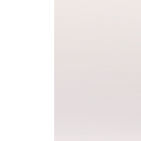
반팔 티셔츠
민소매 T
라운드 T
브이넥 T
카라 T
후드 T
긴팔남방셔츠