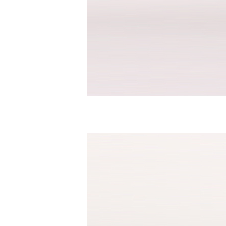
반팔남방셔츠
바지
면바지
밴드바지