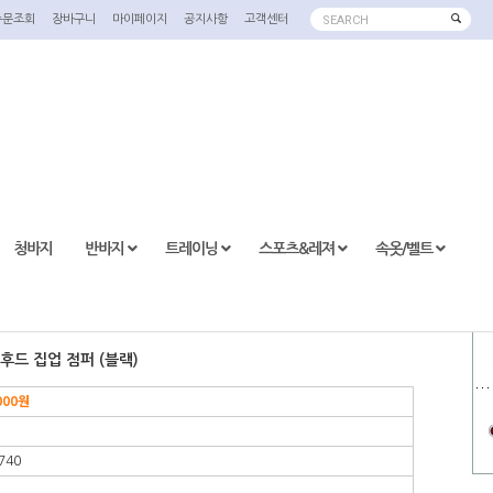
주문조회
장바구니
마이페이지
공지사항
고객센터
SEARCH
청바지
반바지
트레이닝
스포츠&레져
속옷/벨트
 후드 집업 점퍼 (블랙)
000
원
740