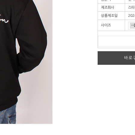
제조회사
스타
상품제조일
202
사이즈
바로