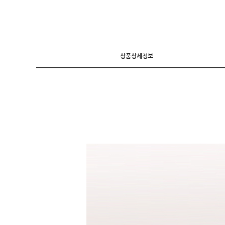
니트
조끼
가디건
상품상세정보
긴팔티셔츠
후드 T
7부소매
라운드 T
폴라넥 T
브이넥 T
카라 T