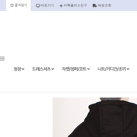
바로가기
카톡플러스친구
배송조회
즐겨찾기
정장
정장세트
정장상의
정장하의
정장
드레스셔츠
자켓/점퍼/코트
니트/가디건/조끼
etc.
드레스셔츠
반팔
긴팔