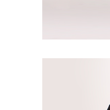
수영복바지
트레이닝
세트
상의
하의
스포츠&레져