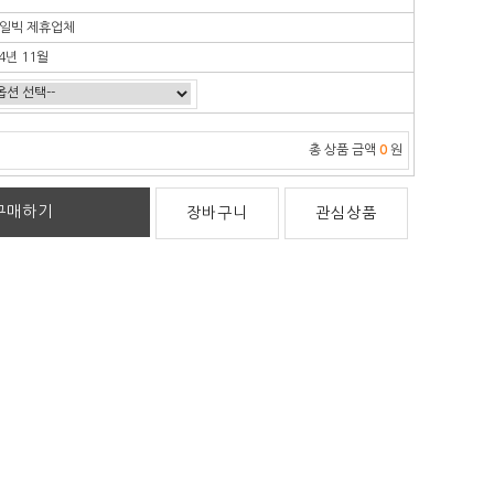
일빅 제휴업체
4년 11월
총 상품 금액
0
원
구매하기
장바구니
관심상품