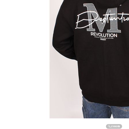
자켓/점퍼/코트
자켓
점퍼
코트
니트/가디건/조끼