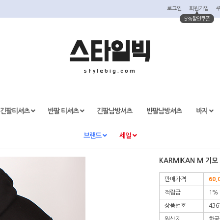
로그인
회원가입
5%할인쿠폰
스타일빅
stylebig.com
긴팔티셔츠
반팔 티셔츠
긴팔남방셔츠
반팔남방셔츠
바지
브랜드
세일
KARMIKAN M 기모
판매가격
60,
적립금
1%
상품번호
436
원산지
한국