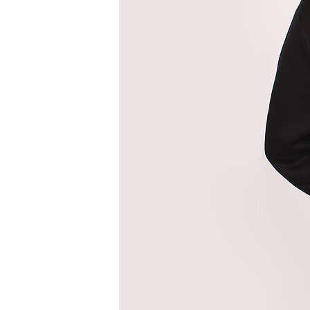
세트
상의
하의
속옷/벨트
속옷
벨트